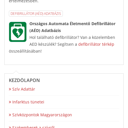
értelmezésben.
DEFIBRILLÁTOR (AÉD) ADATBÁZIS
Országos Automata Életmentő Defibrillátor
(AÉD) Adatbázis
Hol található defibrillátor? Van a közelemben
AED készülék? Segítsen a
defibrillátor térkép
összeállításában!
KEZDŐLAPON
Szív Adattár
Infarktus tünetei
Szívközpontok Magyarországon
Szakemberek a szívről