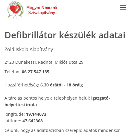
navig
Defibrillátor készülék adatai
Zöld Iskola Alapítvány
2120 Dunakeszi, Radnóti Miklós utca 29
Telefon:
06 27 547 135
Hozzáférhetőség:
6.30 órától - 18 óráig
A tárolás pontos helye a telephelyen belül:
igazgató-
helyettesi iroda
longitude:
19.144073
latitude:
47.642368
Célunk, hogy az adatbázisban szereplő adatok mindenkor