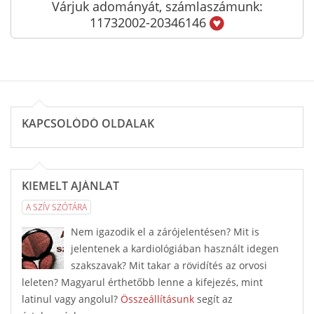
Várjuk adományát, számlaszámunk:
11732002-20346146
KAPCSOLÓDÓ OLDALAK
KIEMELT AJÁNLAT
A SZÍV SZÓTÁRA
Nem igazodik el a zárójelentésen? Mit is
jelentenek a kardiológiában használt idegen
szakszavak? Mit takar a rövidítés az orvosi
leleten? Magyarul érthetőbb lenne a kifejezés, mint
latinul vagy angolul?
Összeállításunk
segít az