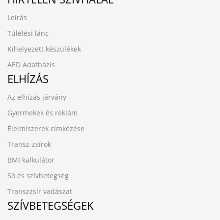
Leírás
Túlélési lánc
Kihelyezett készülékek
AED Adatbázis
ELHÍZÁS
Az elhízás járvány
Gyermekek és reklám
Élelmiszerek címkézése
Transz-zsírok
BMI kalkulátor
Só és szívbetegség
Transzzsír vadászat
SZÍVBETEGSÉGEK