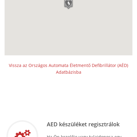
Vissza az Országos Automata Életmentő Defibrillátor (AÉD)
Adatbázisba
AED készüléket regisztrálok
Ha Ön kezelője vagy tulajdonosa egy