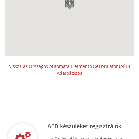
Vissza az Országos Automata Életmentő Defibrillátor (AÉD)
Adatbázisba
AED készüléket regisztrálok
Ha Ön kezelője vagy tulajdonosa egy