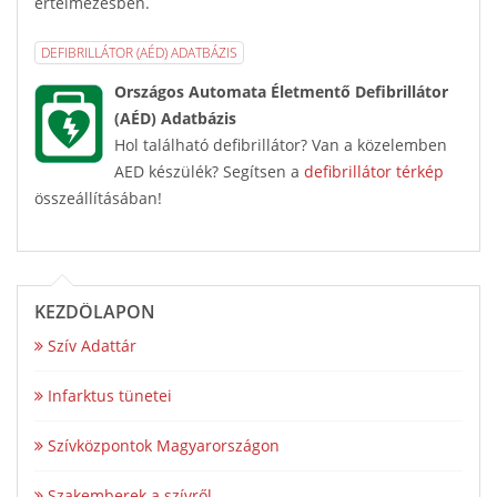
értelmezésben.
DEFIBRILLÁTOR (AÉD) ADATBÁZIS
Országos Automata Életmentő Defibrillátor
(AÉD) Adatbázis
Hol található defibrillátor? Van a közelemben
AED készülék? Segítsen a
defibrillátor térkép
összeállításában!
KEZDŐLAPON
Szív Adattár
Infarktus tünetei
Szívközpontok Magyarországon
Szakemberek a szívről