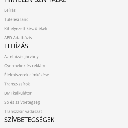
Leírás
Túlélési lánc
Kihelyezett készülékek
AED Adatbázis
ELHÍZÁS
Az elhízás járvány
Gyermekek és reklám
Élelmiszerek címkézése
Transz-zsírok
BMI kalkulátor
Só és szívbetegség
Transzzsír vadászat
SZÍVBETEGSÉGEK