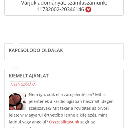
Várjuk adományát, számlaszámunk:
11732002-20346146
KAPCSOLÓDÓ OLDALAK
KIEMELT AJÁNLAT
A SZÍV SZÓTÁRA
Nem igazodik el a zárójelentésen? Mit is
jelentenek a kardiológiában használt idegen
szakszavak? Mit takar a rövidítés az orvosi
leleten? Magyarul érthetőbb lenne a kifejezés, mint
latinul vagy angolul?
Összeállításunk
segít az