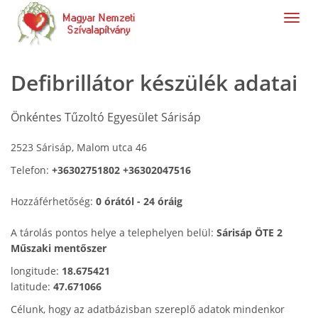
navig
Defibrillátor készülék adatai
Önkéntes Tűzoltó Egyesület Sárisáp
2523 Sárisáp, Malom utca 46
Telefon:
+36302751802 +36302047516
Hozzáférhetőség:
0 órától - 24 óráig
A tárolás pontos helye a telephelyen belül:
Sárisáp ÖTE 2
Műszaki mentőszer
longitude:
18.675421
latitude:
47.671066
Célunk, hogy az adatbázisban szereplő adatok mindenkor