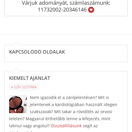
Várjuk adományát, számlaszámunk:
11732002-20346146
KAPCSOLÓDÓ OLDALAK
KIEMELT AJÁNLAT
A SZÍV SZÓTÁRA
Nem igazodik el a zárójelentésen? Mit is
jelentenek a kardiológiában használt idegen
szakszavak? Mit takar a rövidítés az orvosi
leleten? Magyarul érthetőbb lenne a kifejezés, mint
latinul vagy angolul?
Összeállításunk
segít az