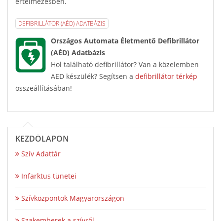
értelmezésben.
DEFIBRILLÁTOR (AÉD) ADATBÁZIS
Országos Automata Életmentő Defibrillátor
(AÉD) Adatbázis
Hol található defibrillátor? Van a közelemben
AED készülék? Segítsen a
defibrillátor térkép
összeállításában!
KEZDŐLAPON
Szív Adattár
Infarktus tünetei
Szívközpontok Magyarországon
Szakemberek a szívről