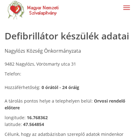
navig
Defibrillátor készülék adatai
Nagylózs Község Önkormányzata
9482 Nagylózs, Vörösmarty utca 31
Telefon:
Hozzáférhetőség:
0 órától - 24 óráig
A tárolás pontos helye a telephelyen belül:
Orvosi rendelő
előtere
longitude:
16.768362
latitude:
47.564854
Célunk, hogy az adatbázisban szereplő adatok mindenkor