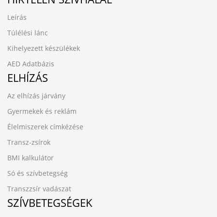
Leírás
Túlélési lánc
Kihelyezett készülékek
AED Adatbázis
ELHÍZÁS
Az elhízás járvány
Gyermekek és reklám
Élelmiszerek címkézése
Transz-zsírok
BMI kalkulátor
Só és szívbetegség
Transzzsír vadászat
SZÍVBETEGSÉGEK