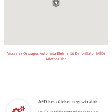
Vissza az Országos Automata Életmentő Defibrillátor (AÉD)
Adatbázisba
AED készüléket regisztrálok
Ha Ön kezelője vagy tulajdonosa egy