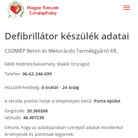
navig
Defibrillátor készülék adatai
CSOMIÉP Beton és Meliorációs Termékgyártó Kft.
6800 Hódmezővásárhely, Makói Országút
Telefon:
06-62-246-699
Hozzáférhetőség:
0 órától - 24 óráig
A tárolás pontos helye a telephelyen belül:
Porta épület
longitude:
20.360268
latitude:
46.407238
Célunk, hogy az adatbázisban szereplő adatok mindenkor
érvényesek és pontosak legyenek.