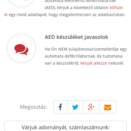
automata életmentő defibrillátornak
(AED), kérjük a következő oldalon
töltsön
ki
egy rövid adatlapot, hogy megjelenhessen az adatbázisban.
AED készüléket javasolok
Ha Ön NEM tulajdonosa/üzemeltetője egy
automata defibrillátornak, de tudomása
van a készülékről,
kérjük jelezze
nekünk!
Megosztás:
Várjuk adományát, számlaszámunk: