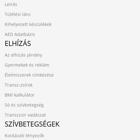
Leírás
Túlélési lánc
Kihelyezett készülékek
AED Adatbázis
ELHÍZÁS
Az elhízás járvány
Gyermekek és reklám
Élelmiszerek címkézése
Transz-zsírok
BMI kalkulátor
Só és szívbetegség
Transzzsír vadászat
SZÍVBETEGSÉGEK
Kockázati tényezők