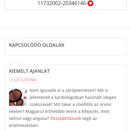
11732002-20346146
KAPCSOLÓDÓ OLDALAK
KIEMELT AJÁNLAT
A SZÍV SZÓTÁRA
Nem igazodik el a zárójelentésen? Mit is
jelentenek a kardiológiában használt idegen
szakszavak? Mit takar a rövidítés az orvosi
leleten? Magyarul érthetőbb lenne a kifejezés, mint
latinul vagy angolul?
Összeállításunk
segít az
értelmezésben.