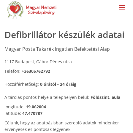
navig
Defibrillátor készülék adatai
Magyar Posta Takarék Ingatlan Befektetési Alap
1117 Budapest, Gábor Dénes utca
Telefon:
+36305762792
Hozzáférhetőség:
0 órától - 24 óráig
A tárolás pontos helye a telephelyen belül:
Földszint, aula
longitude:
19.062004
latitude:
47.470787
Célunk, hogy az adatbázisban szereplő adatok mindenkor
érvényesek és pontosak legyenek.