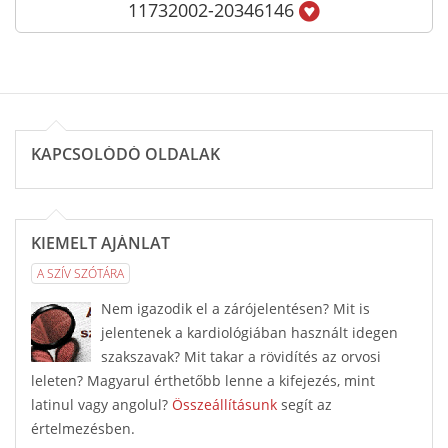
11732002-20346146
KAPCSOLÓDÓ OLDALAK
KIEMELT AJÁNLAT
A SZÍV SZÓTÁRA
Nem igazodik el a zárójelentésen? Mit is
jelentenek a kardiológiában használt idegen
szakszavak? Mit takar a rövidítés az orvosi
leleten? Magyarul érthetőbb lenne a kifejezés, mint
latinul vagy angolul?
Összeállításunk
segít az
értelmezésben.