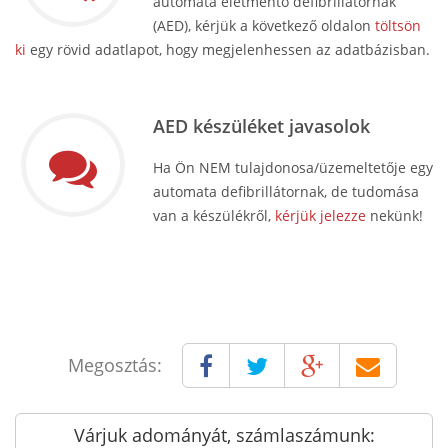
automata életmentő defibrillátornak
(AED), kérjük a következő oldalon
töltsön
ki
egy rövid adatlapot, hogy megjelenhessen az adatbázisban.
AED készüléket javasolok
Ha Ön NEM tulajdonosa/üzemeltetője egy
automata defibrillátornak, de tudomása
van a készülékről,
kérjük jelezze
nekünk!
Megosztás:
Várjuk adományát, számlaszámunk: