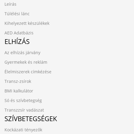
Leírás
Túlélési lánc
Kihelyezett készülékek
AED Adatbázis
ELHÍZÁS
Az elhízás járvány
Gyermekek és reklám
Élelmiszerek címkézése
Transz-zsírok
BMI kalkulátor
Só és szívbetegség
Transzzsír vadászat
SZÍVBETEGSÉGEK
Kockázati tényezők