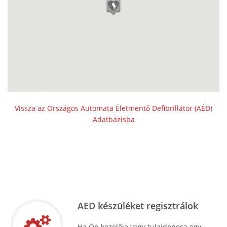
Vissza az Országos Automata Életmentő Defibrillátor (AÉD)
Adatbázisba
AED készüléket regisztrálok
Ha Ön kezelője vagy tulajdonosa egy