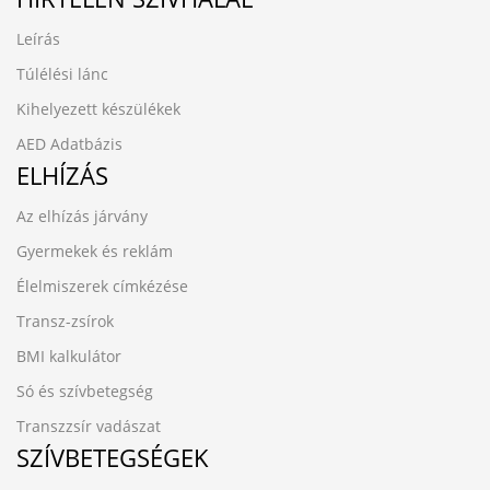
Leírás
Túlélési lánc
Kihelyezett készülékek
AED Adatbázis
ELHÍZÁS
Az elhízás járvány
Gyermekek és reklám
Élelmiszerek címkézése
Transz-zsírok
BMI kalkulátor
Só és szívbetegség
Transzzsír vadászat
SZÍVBETEGSÉGEK