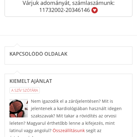
Várjuk adományát, számlaszámunk:
11732002-20346146
KAPCSOLÓDÓ OLDALAK
KIEMELT AJÁNLAT
A SZÍV SZÓTÁRA
Nem igazodik el a zárójelentésen? Mit is
jelentenek a kardiológiában használt idegen
szakszavak? Mit takar a rövidítés az orvosi
leleten? Magyarul érthetőbb lenne a kifejezés, mint
latinul vagy angolul?
Összeállításunk
segít az