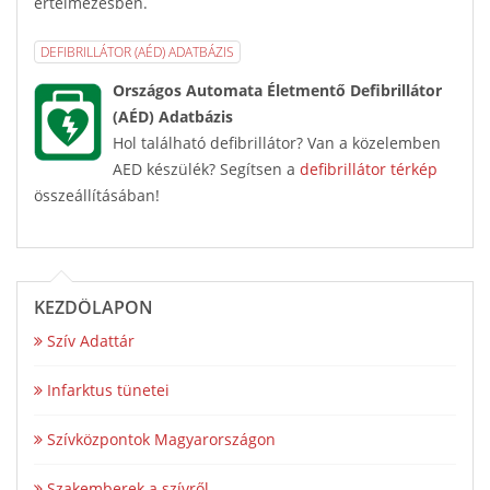
értelmezésben.
DEFIBRILLÁTOR (AÉD) ADATBÁZIS
Országos Automata Életmentő Defibrillátor
(AÉD) Adatbázis
Hol található defibrillátor? Van a közelemben
AED készülék? Segítsen a
defibrillátor térkép
összeállításában!
KEZDŐLAPON
Szív Adattár
Infarktus tünetei
Szívközpontok Magyarországon
Szakemberek a szívről