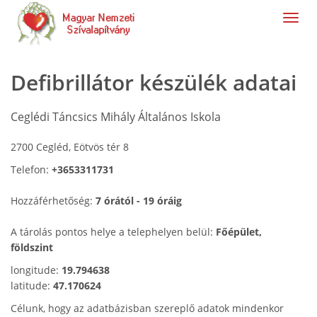
navig
Defibrillátor készülék adatai
Ceglédi Táncsics Mihály Általános Iskola
2700 Cegléd, Eötvös tér 8
Telefon:
+3653311731
Hozzáférhetőség:
7 órától - 19 óráig
A tárolás pontos helye a telephelyen belül:
Főépület,
földszint
longitude:
19.794638
latitude:
47.170624
Célunk, hogy az adatbázisban szereplő adatok mindenkor