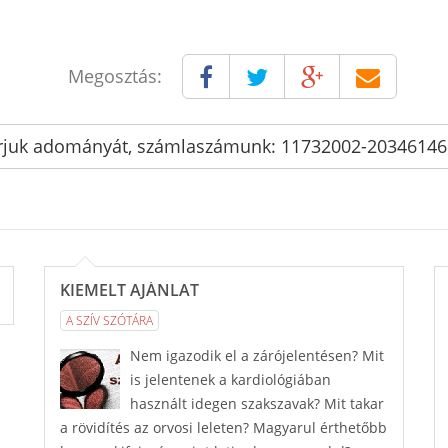
Megosztás:
rjuk adományát, számlaszámunk: 11732002-2034614
KIEMELT AJÁNLAT
A SZÍV SZÓTÁRA
Nem igazodik el a zárójelentésen? Mit
is jelentenek a kardiológiában
használt idegen szakszavak? Mit takar
a rövidítés az orvosi leleten? Magyarul érthetőbb