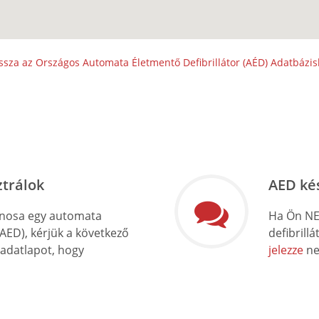
ssza az Országos Automata Életmentő Defibrillátor (AÉD) Adatbázi
ztrálok
AED ké
onosa egy automata
Ha Ön NE
(AED), kérjük a következő
defibrill
 adatlapot, hogy
jelezze
ne