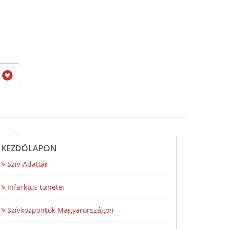
6
KEZDŐLAPON
Szív Adattár
Infarktus tünetei
Szívközpontok Magyarországon