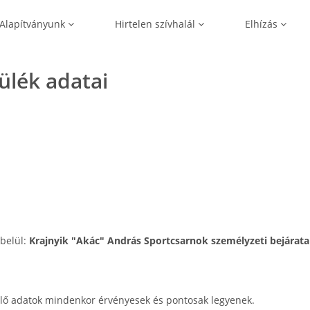
Alapítványunk
Hirtelen szívhalál
Elhízás
zülék adatai
 belül:
Krajnyik "Akác" András Sportcsarnok személyzeti bejárata
lő adatok mindenkor érvényesek és pontosak legyenek.