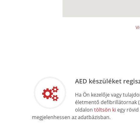
Vi
AED készüléket regis
Ha Ön kezelője vagy tulajd
életmentő defibrillátornak 
oldalon
töltsön ki
egy rövid
megjelenhessen az adatbázisban.