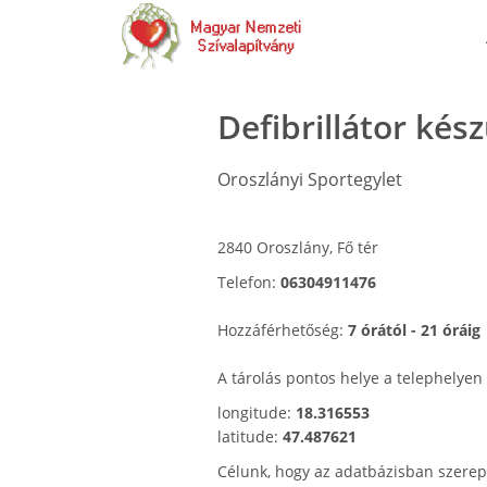
Defibrillátor kés
Oroszlányi Sportegylet
2840 Oroszlány, Fő tér
Telefon:
06304911476
Hozzáférhetőség:
7 órától - 21 óráig
A tárolás pontos helye a telephelyen
longitude:
18.316553
latitude:
47.487621
Célunk, hogy az adatbázisban szerep