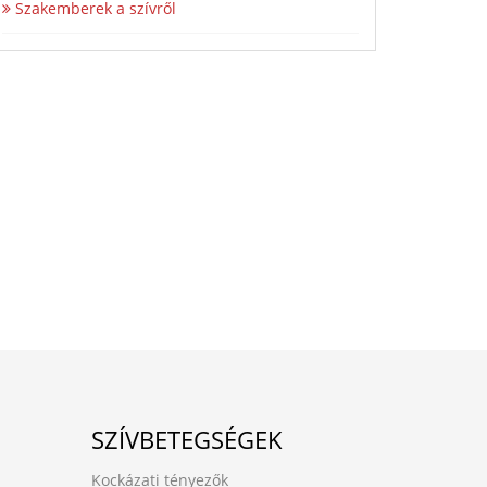
Szakemberek a szívről
SZÍVBETEGSÉGEK
Kockázati tényezők