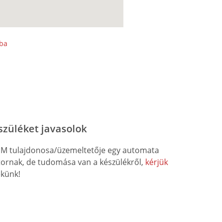
sba
szüléket javasolok
M tulajdonosa/üzemeltetője egy automata
átornak, de tudomása van a készülékről,
kérjük
künk!