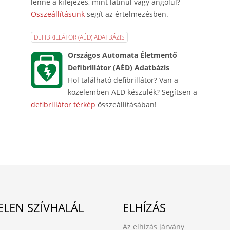
lenne a kifejezés, mint latinul vagy angolul?
Összeállításunk
segít az értelmezésben.
DEFIBRILLÁTOR (AÉD) ADATBÁZIS
Országos Automata Életmentő
Defibrillátor (AÉD) Adatbázis
Hol található defibrillátor? Van a
közelemben AED készülék? Segítsen a
defibrillátor térkép
összeállításában!
ELEN SZÍVHALÁL
ELHÍZÁS
Az elhízás járvány