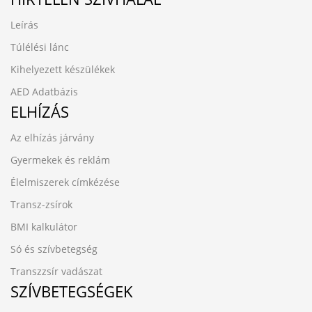
Leírás
Túlélési lánc
Kihelyezett készülékek
AED Adatbázis
ELHÍZÁS
Az elhízás járvány
Gyermekek és reklám
Élelmiszerek címkézése
Transz-zsírok
BMI kalkulátor
Só és szívbetegség
Transzzsír vadászat
SZÍVBETEGSÉGEK