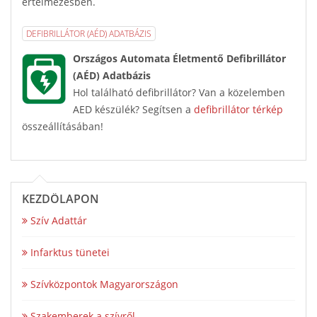
értelmezésben.
DEFIBRILLÁTOR (AÉD) ADATBÁZIS
Országos Automata Életmentő Defibrillátor
(AÉD) Adatbázis
Hol található defibrillátor? Van a közelemben
AED készülék? Segítsen a
defibrillátor térkép
összeállításában!
KEZDŐLAPON
Szív Adattár
Infarktus tünetei
Szívközpontok Magyarországon
Szakemberek a szívről