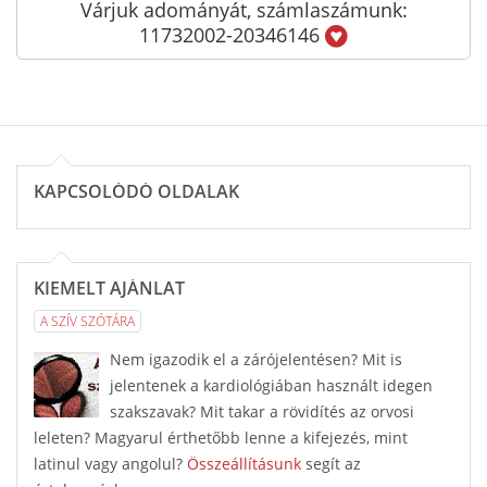
Várjuk adományát, számlaszámunk:
11732002-20346146
KAPCSOLÓDÓ OLDALAK
KIEMELT AJÁNLAT
A SZÍV SZÓTÁRA
Nem igazodik el a zárójelentésen? Mit is
jelentenek a kardiológiában használt idegen
szakszavak? Mit takar a rövidítés az orvosi
leleten? Magyarul érthetőbb lenne a kifejezés, mint
latinul vagy angolul?
Összeállításunk
segít az