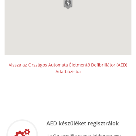
Vissza az Országos Automata Életmentő Defibrillátor (AÉD)
Adatbázisba
AED készüléket regisztrálok
Ha Ön kezelője vagy tulajdonosa egy