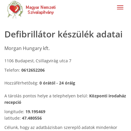
navig
Defibrillátor készülék adatai
Morgan Hungary kft.
1106 Budapest, Csillagvirág utca 7
Telefon:
0612652206
Hozzáférhetőség:
0 órától - 24 óráig
A tárolás pontos helye a telephelyen belül:
Központi irodaház
recepció
longitude:
19.195469
latitude:
47.480556
Célunk, hogy az adatbázisban szereplő adatok mindenkor