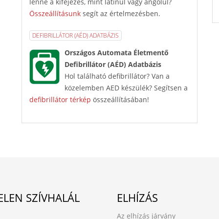
lenne a kifejezés, mint latinul vagy angolul?
Összeállításunk
segít az értelmezésben.
DEFIBRILLÁTOR (AÉD) ADATBÁZIS
Országos Automata Életmentő
Defibrillátor (AÉD) Adatbázis
Hol található defibrillátor? Van a
közelemben AED készülék? Segítsen a
defibrillátor térkép
összeállításában!
ELEN SZÍVHALÁL
ELHÍZÁS
Az elhízás járvány