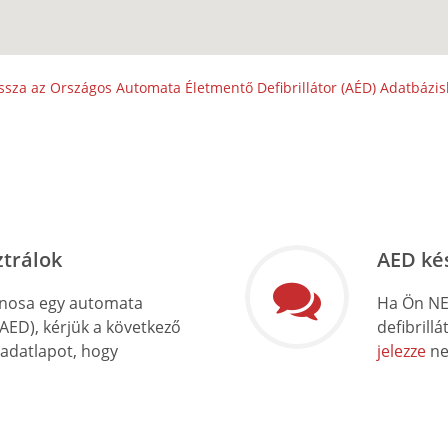
ssza az Országos Automata Életmentő Defibrillátor (AÉD) Adatbázi
ztrálok
AED ké
onosa egy automata
Ha Ön NE
(AED), kérjük a következő
defibrill
 adatlapot, hogy
jelezze
ne