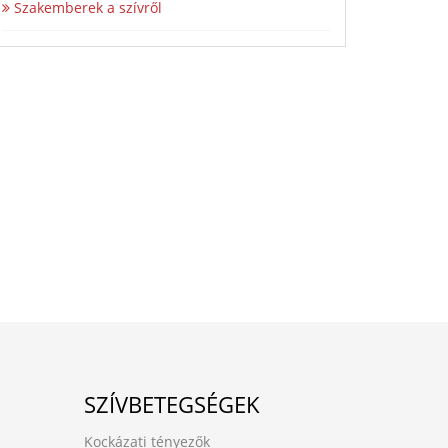
Szakemberek a szívről
SZÍVBETEGSÉGEK
Kockázati tényezők