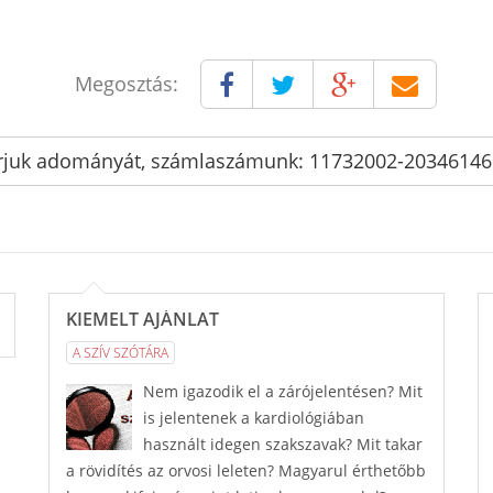
Megosztás:
rjuk adományát, számlaszámunk: 11732002-2034614
KIEMELT AJÁNLAT
A SZÍV SZÓTÁRA
Nem igazodik el a zárójelentésen? Mit
is jelentenek a kardiológiában
használt idegen szakszavak? Mit takar
a rövidítés az orvosi leleten? Magyarul érthetőbb