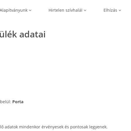
Alapítványunk
Hirtelen szívhalál
Elhízás
zülék adatai
 belül:
Porta
lő adatok mindenkor érvényesek és pontosak legyenek.