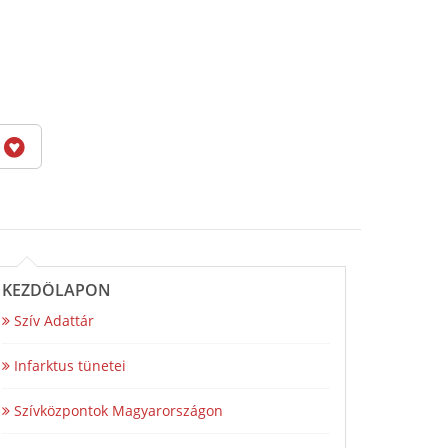
6
KEZDŐLAPON
Szív Adattár
Infarktus tünetei
Szívközpontok Magyarországon