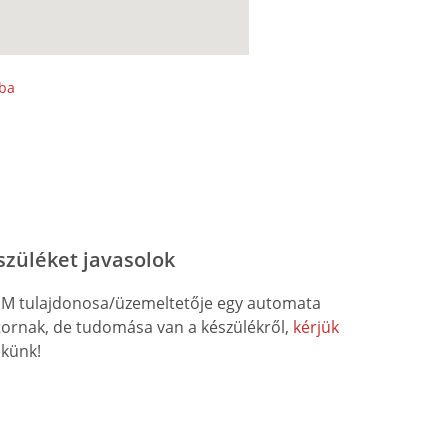
sba
szüléket javasolok
M tulajdonosa/üzemeltetője egy automata
átornak, de tudomása van a készülékről,
kérjük
künk!