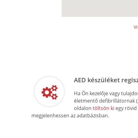
Vi
AED készüléket regis
Ha Ön kezelője vagy tulajd
életmentő defibrillátornak 
oldalon
töltsön ki
egy rövid
megjelenhessen az adatbázisban.