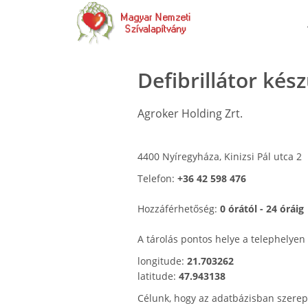
Defibrillátor kés
Agroker Holding Zrt.
4400 Nyíregyháza, Kinizsi Pál utca 2
Telefon:
+36 42 598 476
Hozzáférhetőség:
0 órától - 24 óráig
A tárolás pontos helye a telephelyen
longitude:
21.703262
latitude:
47.943138
Célunk, hogy az adatbázisban szerep