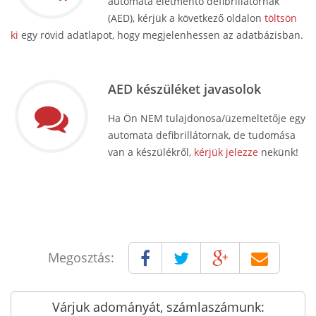
automata életmentő defibrillátornak
(AED), kérjük a következő oldalon
töltsön
ki
egy rövid adatlapot, hogy megjelenhessen az adatbázisban.
AED készüléket javasolok
Ha Ön NEM tulajdonosa/üzemeltetője egy
automata defibrillátornak, de tudomása
van a készülékről,
kérjük jelezze
nekünk!
Megosztás:
Várjuk adományát, számlaszámunk: