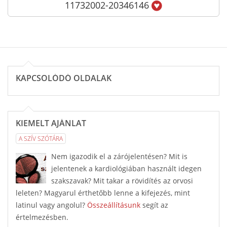
11732002-20346146
KAPCSOLÓDÓ OLDALAK
KIEMELT AJÁNLAT
A SZÍV SZÓTÁRA
Nem igazodik el a zárójelentésen? Mit is
jelentenek a kardiológiában használt idegen
szakszavak? Mit takar a rövidítés az orvosi
leleten? Magyarul érthetőbb lenne a kifejezés, mint
latinul vagy angolul?
Összeállításunk
segít az
értelmezésben.