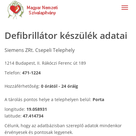
navig
Defibrillátor készülék adatai
Siemens ZRt. Csepeli Telephely
1214 Budapest, II. Rákóczi Ferenc út 189
Telefon:
471-1224
Hozzáférhetőség:
0 órától - 24 óráig
A tárolás pontos helye a telephelyen belül:
Porta
longitude:
19.058931
latitude:
47.414734
Célunk, hogy az adatbázisban szereplő adatok mindenkor
érvényesek és pontosak legyenek.