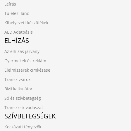
Leírás
Túlélési lánc
Kihelyezett készülékek
AED Adatbázis
ELHÍZÁS
Az elhízás járvány
Gyermekek és reklám
Élelmiszerek címkézése
Transz-zsírok
BMI kalkulátor
Só és szívbetegség
Transzzsír vadászat
SZÍVBETEGSÉGEK
Kockázati tényezők