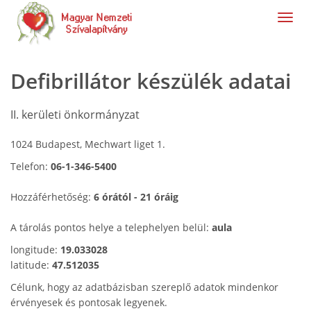
navig
Defibrillátor készülék adatai
II. kerületi önkormányzat
1024 Budapest, Mechwart liget 1.
Telefon:
06-1-346-5400
Hozzáférhetőség:
6 órától - 21 óráig
A tárolás pontos helye a telephelyen belül:
aula
longitude:
19.033028
latitude:
47.512035
Célunk, hogy az adatbázisban szereplő adatok mindenkor
érvényesek és pontosak legyenek.