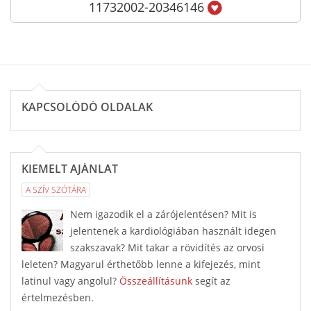
11732002-20346146
KAPCSOLÓDÓ OLDALAK
KIEMELT AJÁNLAT
A SZÍV SZÓTÁRA
Nem igazodik el a zárójelentésen? Mit is
jelentenek a kardiológiában használt idegen
szakszavak? Mit takar a rövidítés az orvosi
leleten? Magyarul érthetőbb lenne a kifejezés, mint
latinul vagy angolul?
Összeállításunk
segít az
értelmezésben.