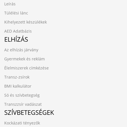
Leírás
Túlélési lánc
Kihelyezett készülékek
AED Adatbázis
ELHÍZÁS
Az elhízás járvány
Gyermekek és reklám
Élelmiszerek címkézése
Transz-zsírok
BMI kalkulátor
Só és szívbetegség
Transzzsír vadászat
SZÍVBETEGSÉGEK
Kockázati tényezők