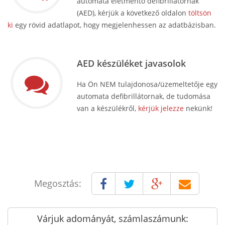
automata életmentő defibrillátornak
(AED), kérjük a következő oldalon
töltsön
ki
egy rövid adatlapot, hogy megjelenhessen az adatbázisban.
AED készüléket javasolok
Ha Ön NEM tulajdonosa/üzemeltetője egy
automata defibrillátornak, de tudomása
van a készülékről,
kérjük jelezze
nekünk!
Megosztás:
Várjuk adományát, számlaszámunk: