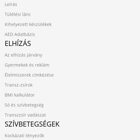
Leírás
Túlélési lánc
Kihelyezett készülékek
AED Adatbázis
ELHÍZÁS
Az elhízás járvány
Gyermekek és reklám
Élelmiszerek címkézése
Transz-zsírok
BMI kalkulátor
Só és szívbetegség
Transzzsír vadászat
SZÍVBETEGSÉGEK
Kockázati tényezők