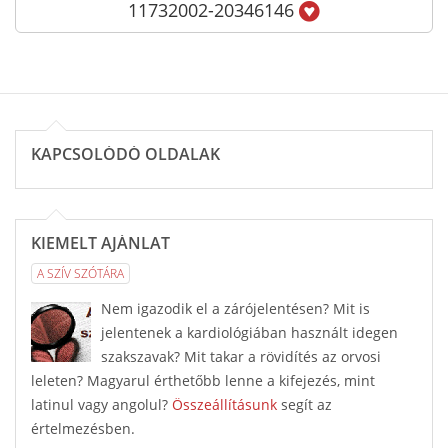
11732002-20346146
KAPCSOLÓDÓ OLDALAK
KIEMELT AJÁNLAT
A SZÍV SZÓTÁRA
Nem igazodik el a zárójelentésen? Mit is
jelentenek a kardiológiában használt idegen
szakszavak? Mit takar a rövidítés az orvosi
leleten? Magyarul érthetőbb lenne a kifejezés, mint
latinul vagy angolul?
Összeállításunk
segít az
értelmezésben.