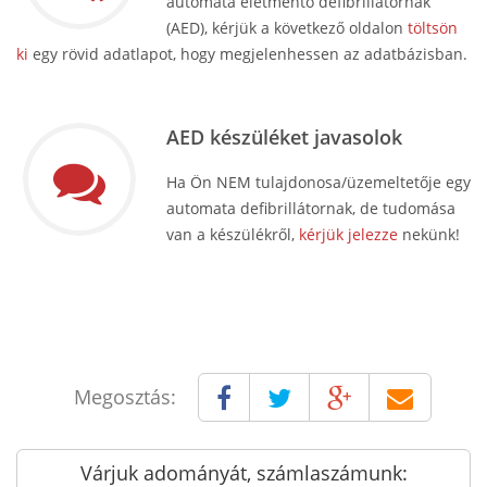
automata életmentő defibrillátornak
(AED), kérjük a következő oldalon
töltsön
ki
egy rövid adatlapot, hogy megjelenhessen az adatbázisban.
AED készüléket javasolok
Ha Ön NEM tulajdonosa/üzemeltetője egy
automata defibrillátornak, de tudomása
van a készülékről,
kérjük jelezze
nekünk!
Megosztás:
Várjuk adományát, számlaszámunk: