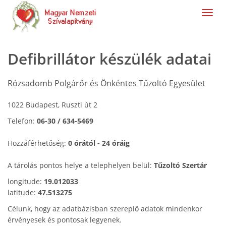
navig
Defibrillátor készülék adatai
Rózsadomb Polgárőr és Önkéntes Tűzoltó Egyesület
1022 Budapest, Ruszti út 2
Telefon:
06-30 / 634-5469
Hozzáférhetőség:
0 órától - 24 óráig
A tárolás pontos helye a telephelyen belül:
Tűzoltó Szertár
longitude:
19.012033
latitude:
47.513275
Célunk, hogy az adatbázisban szereplő adatok mindenkor
érvényesek és pontosak legyenek.