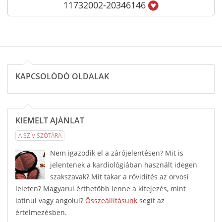
11732002-20346146
KAPCSOLÓDÓ OLDALAK
KIEMELT AJÁNLAT
A SZÍV SZÓTÁRA
Nem igazodik el a zárójelentésen? Mit is
jelentenek a kardiológiában használt idegen
szakszavak? Mit takar a rövidítés az orvosi
leleten? Magyarul érthetőbb lenne a kifejezés, mint
latinul vagy angolul?
Összeállításunk
segít az
értelmezésben.