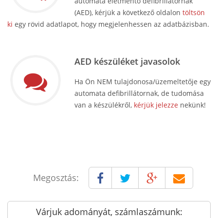
automata életmentő defibrillátornak
(AED), kérjük a következő oldalon
töltsön
ki
egy rövid adatlapot, hogy megjelenhessen az adatbázisban.
AED készüléket javasolok
Ha Ön NEM tulajdonosa/üzemeltetője egy
automata defibrillátornak, de tudomása
van a készülékről,
kérjük jelezze
nekünk!
Megosztás:
Várjuk adományát, számlaszámunk: