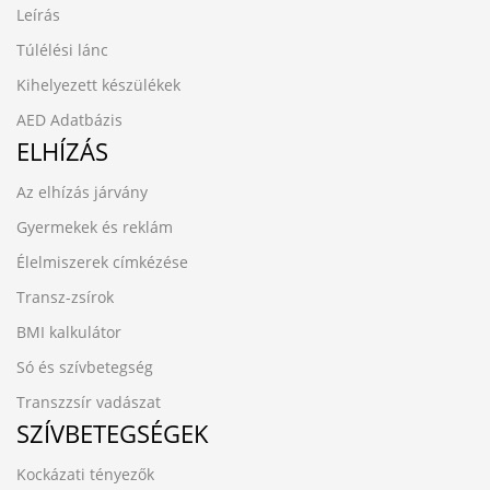
Leírás
Túlélési lánc
Kihelyezett készülékek
AED Adatbázis
ELHÍZÁS
Az elhízás járvány
Gyermekek és reklám
Élelmiszerek címkézése
Transz-zsírok
BMI kalkulátor
Só és szívbetegség
Transzzsír vadászat
SZÍVBETEGSÉGEK
Kockázati tényezők