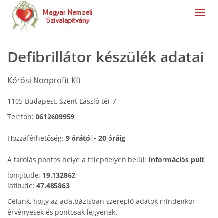
navig
Defibrillátor készülék adatai
Kőrösi Nonprofit Kft
1105 Budapest, Szent László tér 7
Telefon:
0612609959
Hozzáférhetőség:
9 órától - 20 óráig
A tárolás pontos helye a telephelyen belül:
Információs pult
longitude:
19.132862
latitude:
47.485863
Célunk, hogy az adatbázisban szereplő adatok mindenkor
érvényesek és pontosak legyenek.