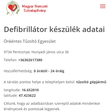
navig
Defibrillátor készülék adatai
Önkéntes Tűzoltó Egyesület
9734 Peresznye, Hunyadi János utca 36
Telefon:
+36302617380
Hozzáférhetőség:
0 órától - 24 óráig
A tárolás pontos helye a telephelyen belül:
tűzoltó gépjármű
longitude:
16.652010
latitude:
47.423622
Célunk, hogy az adatbázisban szereplő adatok mindenkor
érvényesek és pontosak legyenek.