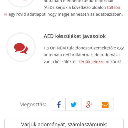
automata életmentő defibrillátornak
(AED), kérjük a következő oldalon
töltsön
ki
egy rövid adatlapot, hogy megjelenhessen az adatbázisban.
AED készüléket javasolok
Ha Ön NEM tulajdonosa/üzemeltetője egy
automata defibrillátornak, de tudomása
van a készülékről,
kérjük jelezze
nekünk!
Megosztás:
Várjuk adományát, számlaszámunk: