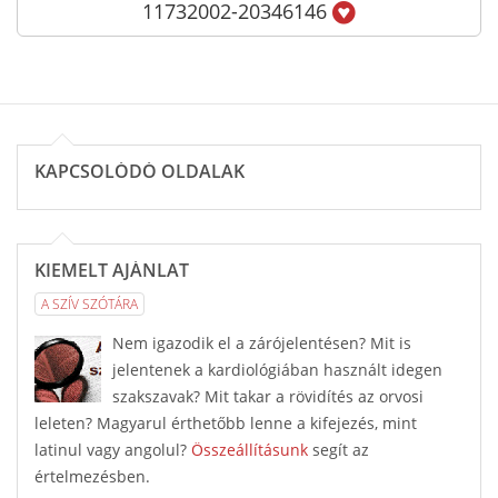
11732002-20346146
KAPCSOLÓDÓ OLDALAK
KIEMELT AJÁNLAT
A SZÍV SZÓTÁRA
Nem igazodik el a zárójelentésen? Mit is
jelentenek a kardiológiában használt idegen
szakszavak? Mit takar a rövidítés az orvosi
leleten? Magyarul érthetőbb lenne a kifejezés, mint
latinul vagy angolul?
Összeállításunk
segít az
értelmezésben.