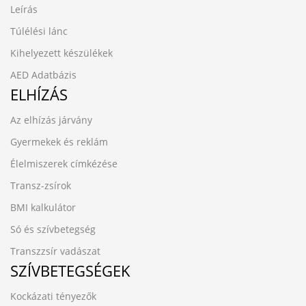
Leírás
Túlélési lánc
Kihelyezett készülékek
AED Adatbázis
ELHÍZÁS
Az elhízás járvány
Gyermekek és reklám
Élelmiszerek címkézése
Transz-zsírok
BMI kalkulátor
Só és szívbetegség
Transzzsír vadászat
SZÍVBETEGSÉGEK
Kockázati tényezők