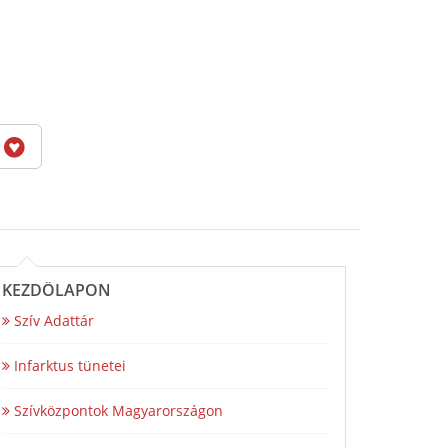
6
KEZDŐLAPON
Szív Adattár
Infarktus tünetei
Szívközpontok Magyarországon