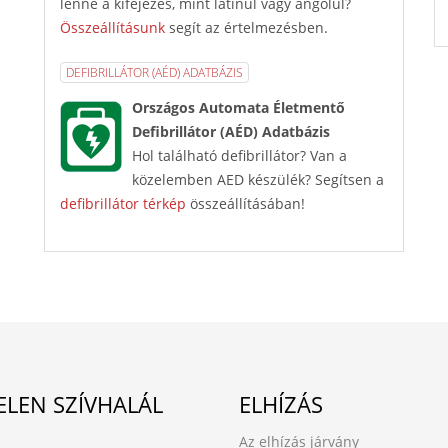
lenne a kifejezés, mint latinul vagy angolul?
Összeállításunk
segít az értelmezésben.
DEFIBRILLÁTOR (AÉD) ADATBÁZIS
Országos Automata Életmentő
Defibrillátor (AÉD) Adatbázis
Hol található defibrillátor? Van a
közelemben AED készülék? Segítsen a
defibrillátor térkép
összeállításában!
ELEN SZÍVHALÁL
ELHÍZÁS
Az elhízás járvány