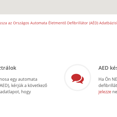
ssza az Országos Automata Életmentő Defibrillátor (AÉD) Adatbázi
ztrálok
AED ké
onosa egy automata
Ha Ön NE
(AED), kérjük a következő
defibrill
 adatlapot, hogy
jelezze
ne