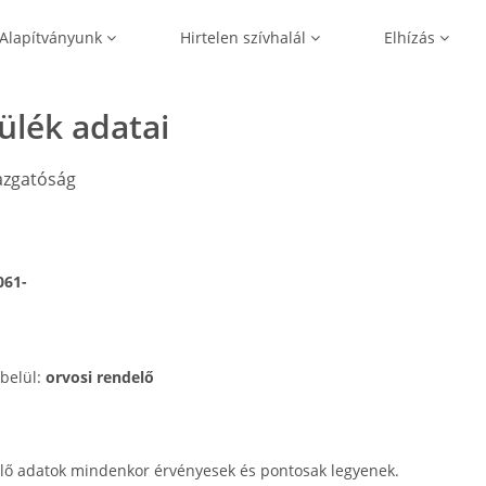
Alapítványunk
Hirtelen szívhalál
Elhízás
zülék adatai
azgatóság
061-
 belül:
orvosi rendelő
lő adatok mindenkor érvényesek és pontosak legyenek.