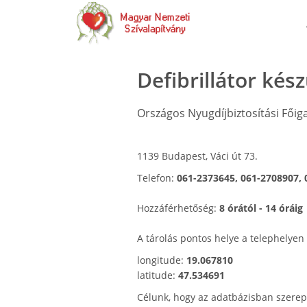
Defibrillátor kés
Országos Nyugdíjbiztosítási Főig
1139 Budapest, Váci út 73.
Telefon:
061-2373645, 061-2708907, 
Hozzáférhetőség:
8 órától - 14 óráig
A tárolás pontos helye a telephelyen
longitude:
19.067810
latitude:
47.534691
Célunk, hogy az adatbázisban szerep