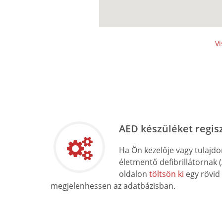
Vi
AED készüléket regis
Ha Ön kezelője vagy tulajd
életmentő defibrillátornak 
oldalon
töltsön ki
egy rövid
megjelenhessen az adatbázisban.