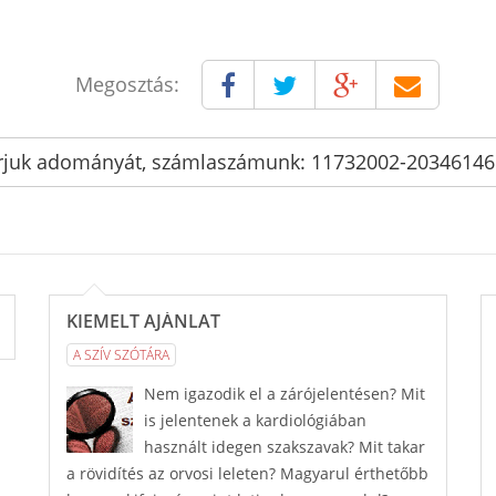
Megosztás:
rjuk adományát, számlaszámunk: 11732002-2034614
KIEMELT AJÁNLAT
A SZÍV SZÓTÁRA
Nem igazodik el a zárójelentésen? Mit
is jelentenek a kardiológiában
használt idegen szakszavak? Mit takar
a rövidítés az orvosi leleten? Magyarul érthetőbb