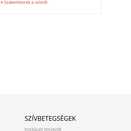
Szakemberek a szívről
SZÍVBETEGSÉGEK
Kockázati tényezők