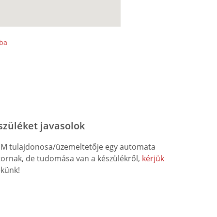
sba
szüléket javasolok
M tulajdonosa/üzemeltetője egy automata
átornak, de tudomása van a készülékről,
kérjük
künk!