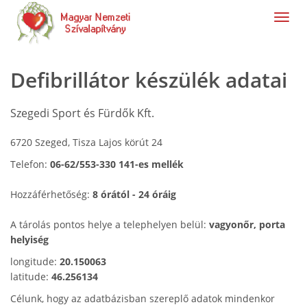
navig
Defibrillátor készülék adatai
Szegedi Sport és Fürdők Kft.
6720 Szeged, Tisza Lajos körút 24
Telefon:
06-62/553-330 141-es mellék
Hozzáférhetőség:
8 órától - 24 óráig
A tárolás pontos helye a telephelyen belül:
vagyonőr, porta
helyiség
longitude:
20.150063
latitude:
46.256134
Célunk, hogy az adatbázisban szereplő adatok mindenkor