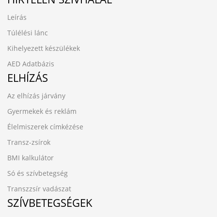
Leírás
Túlélési lánc
Kihelyezett készülékek
AED Adatbázis
ELHÍZÁS
Az elhízás járvány
Gyermekek és reklám
Élelmiszerek címkézése
Transz-zsírok
BMI kalkulátor
Só és szívbetegség
Transzzsír vadászat
SZÍVBETEGSÉGEK