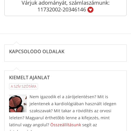
Várjuk adományát, számlaszámunk:
11732002-20346146
KAPCSOLÓDÓ OLDALAK
KIEMELT AJÁNLAT
A SZÍV SZÓTÁRA
Nem igazodik el a zárójelentésen? Mit is
jelentenek a kardiológiában használt idegen
szakszavak? Mit takar a rövidítés az orvosi
leleten? Magyarul érthetőbb lenne a kifejezés, mint
latinul vagy angolul?
Összeállításunk
segít az