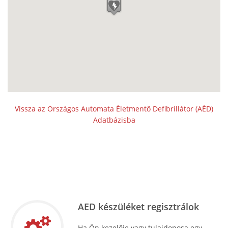
Vissza az Országos Automata Életmentő Defibrillátor (AÉD)
Adatbázisba
AED készüléket regisztrálok
Ha Ön kezelője vagy tulajdonosa egy