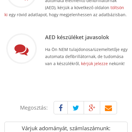
automata életmentő defibrillátornak
(AED), kérjük a következő oldalon
töltsön
ki
egy rövid adatlapot, hogy megjelenhessen az adatbázisban.
AED készüléket javasolok
Ha Ön NEM tulajdonosa/üzemeltetője egy
automata defibrillátornak, de tudomása
van a készülékről,
kérjük jelezze
nekünk!
Megosztás:
Várjuk adományát, számlaszámunk: