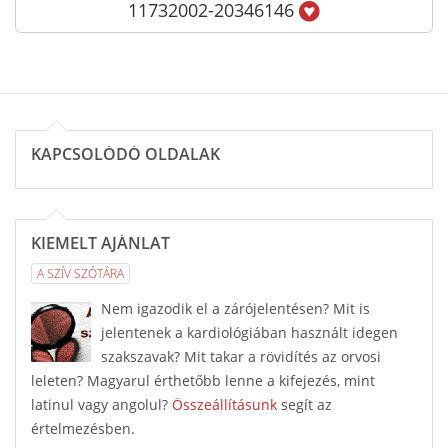
11732002-20346146
KAPCSOLÓDÓ OLDALAK
KIEMELT AJÁNLAT
A SZÍV SZÓTÁRA
Nem igazodik el a zárójelentésen? Mit is
jelentenek a kardiológiában használt idegen
szakszavak? Mit takar a rövidítés az orvosi
leleten? Magyarul érthetőbb lenne a kifejezés, mint
latinul vagy angolul?
Összeállításunk
segít az
értelmezésben.