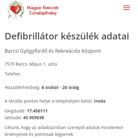
navig
Defibrillátor készülék adatai
Barcsi Gyógyfürdő és Rekreációs Központ
7570 Barcs, Május 1. utca
Telefon:
Hozzáférhetőség:
8 órától - 20 óráig
A tárolás pontos helye a telephelyen belül:
Iroda
longitude:
17.450111
latitude:
45.959038
Célunk, hogy az adatbázisban szereplő adatok mindenkor
érvényesek és pontosak legyenek.