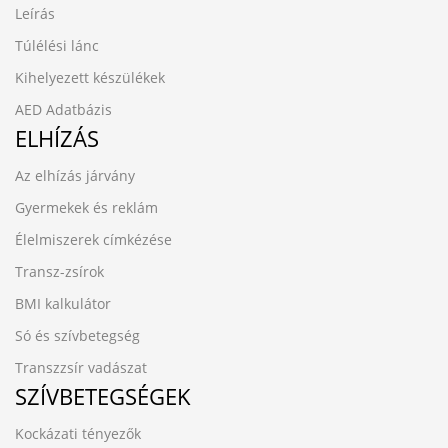
Leírás
Túlélési lánc
Kihelyezett készülékek
AED Adatbázis
ELHÍZÁS
Az elhízás járvány
Gyermekek és reklám
Élelmiszerek címkézése
Transz-zsírok
BMI kalkulátor
Só és szívbetegség
Transzzsír vadászat
SZÍVBETEGSÉGEK
Kockázati tényezők