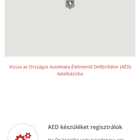
Vissza az Országos Automata Életmentő Defibrillátor (AÉD)
Adatbázisba
AED készüléket regisztrálok
Ha Ön kezelője vagy tulajdonosa egy