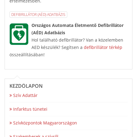
értelmezésben.
DEFIBRILLÁTOR (AÉD) ADATBÁZIS
Országos Automata Életmentő Defibrillátor
(AÉD) Adatbázis
Hol található defibrillátor? Van a közelemben
AED készülék? Segítsen a
defibrillátor térkép
összeállításában!
KEZDŐLAPON
Szív Adattár
Infarktus tünetei
Szívközpontok Magyarországon
Szakemberek a szívről