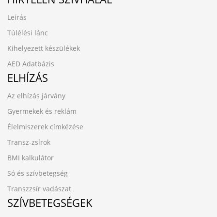
Leírás
Túlélési lánc
Kihelyezett készülékek
AED Adatbázis
ELHÍZÁS
Az elhízás járvány
Gyermekek és reklám
Élelmiszerek címkézése
Transz-zsírok
BMI kalkulátor
Só és szívbetegség
Transzzsír vadászat
SZÍVBETEGSÉGEK