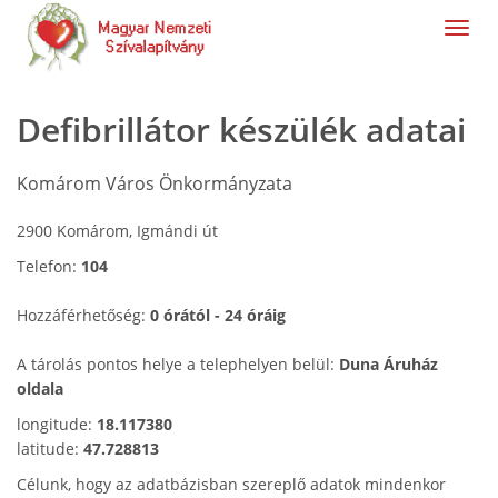
navig
Defibrillátor készülék adatai
Komárom Város Önkormányzata
2900 Komárom, Igmándi út
Telefon:
104
Hozzáférhetőség:
0 órától - 24 óráig
A tárolás pontos helye a telephelyen belül:
Duna Áruház
oldala
longitude:
18.117380
latitude:
47.728813
Célunk, hogy az adatbázisban szereplő adatok mindenkor