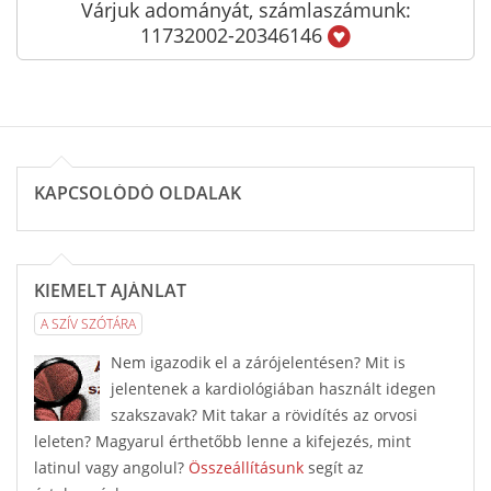
Várjuk adományát, számlaszámunk:
11732002-20346146
KAPCSOLÓDÓ OLDALAK
KIEMELT AJÁNLAT
A SZÍV SZÓTÁRA
Nem igazodik el a zárójelentésen? Mit is
jelentenek a kardiológiában használt idegen
szakszavak? Mit takar a rövidítés az orvosi
leleten? Magyarul érthetőbb lenne a kifejezés, mint
latinul vagy angolul?
Összeállításunk
segít az