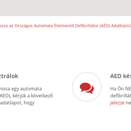
ssza az Országos Automata Életmentő Defibrillátor (AÉD) Adatbázi
ztrálok
AED ké
onosa egy automata
Ha Ön NE
(AED), kérjük a következő
defibrill
 adatlapot, hogy
jelezze
ne