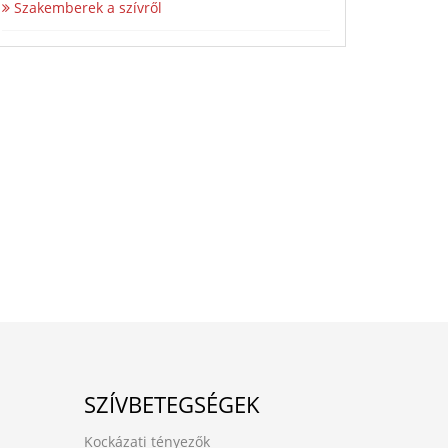
Szakemberek a szívről
SZÍVBETEGSÉGEK
Kockázati tényezők