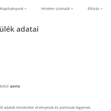
Alapítványunk
Hirtelen szívhalál
Elhízás
zülék adatai
 belül:
porta
lő adatok mindenkor érvényesek és pontosak legyenek.