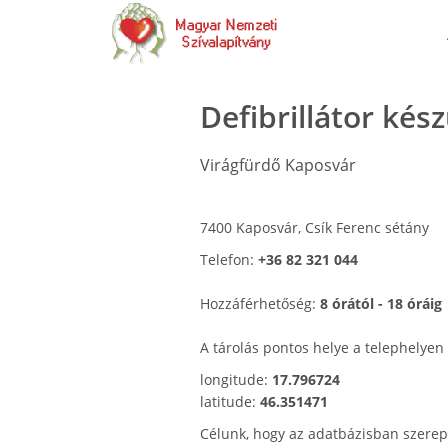
Defibrillátor kés
Virágfürdő Kaposvár
7400 Kaposvár, Csík Ferenc sétány
Telefon:
+36 82 321 044
Hozzáférhetőség:
8 órától - 18 óráig
A tárolás pontos helye a telephelyen
longitude:
17.796724
latitude:
46.351471
Célunk, hogy az adatbázisban szerep