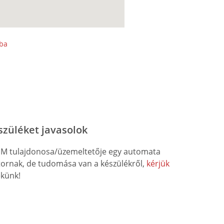
sba
szüléket javasolok
M tulajdonosa/üzemeltetője egy automata
átornak, de tudomása van a készülékről,
kérjük
künk!