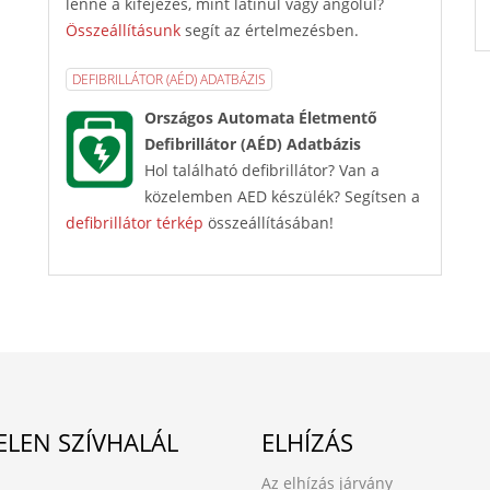
lenne a kifejezés, mint latinul vagy angolul?
Összeállításunk
segít az értelmezésben.
DEFIBRILLÁTOR (AÉD) ADATBÁZIS
Országos Automata Életmentő
Defibrillátor (AÉD) Adatbázis
Hol található defibrillátor? Van a
közelemben AED készülék? Segítsen a
defibrillátor térkép
összeállításában!
ELEN SZÍVHALÁL
ELHÍZÁS
Az elhízás járvány