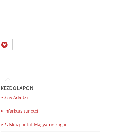
6
KEZDŐLAPON
Szív Adattár
Infarktus tünetei
Szívközpontok Magyarországon