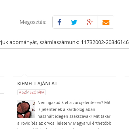
Megosztás:
rjuk adományát, számlaszámunk: 11732002-2034614
KIEMELT AJÁNLAT
A SZÍV SZÓTÁRA
Nem igazodik el a zárójelentésen? Mit
is jelentenek a kardiológiában
használt idegen szakszavak? Mit takar
a rövidítés az orvosi leleten? Magyarul érthetőbb