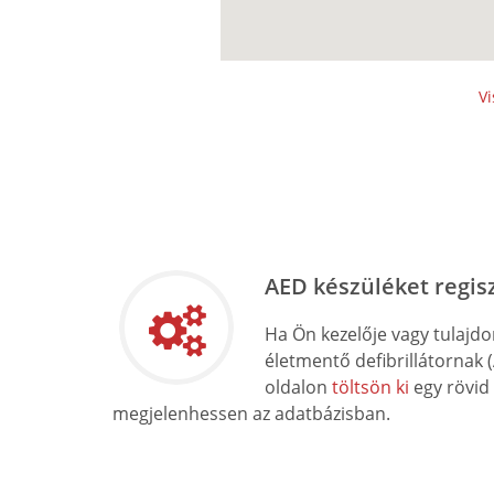
Vi
AED készüléket regis
Ha Ön kezelője vagy tulajd
életmentő defibrillátornak 
oldalon
töltsön ki
egy rövid
megjelenhessen az adatbázisban.