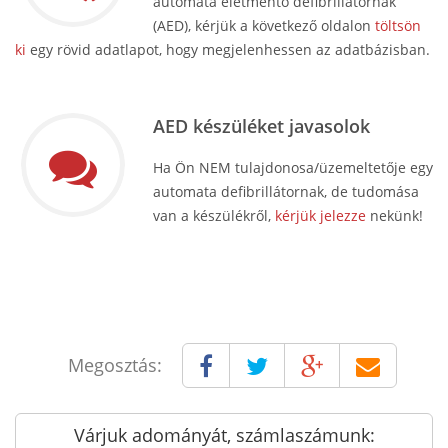
automata életmentő defibrillátornak
(AED), kérjük a következő oldalon
töltsön
ki
egy rövid adatlapot, hogy megjelenhessen az adatbázisban.
AED készüléket javasolok
Ha Ön NEM tulajdonosa/üzemeltetője egy
automata defibrillátornak, de tudomása
van a készülékről,
kérjük jelezze
nekünk!
Megosztás:
Várjuk adományát, számlaszámunk: