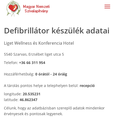
navig
Defibrillátor készülék adatai
Liget Wellness és Konferencia Hotel
5540 Szarvas, Erzsébet liget utca 5
Telefon:
+36 66 311 954
Hozzáférhetőség:
0 órától - 24 óráig
A tárolás pontos helye a telephelyen belül:
recepció
longitude:
20.535231
latitude:
46.862347
Célunk, hogy az adatbázisban szereplő adatok mindenkor
érvényesek és pontosak legyenek.