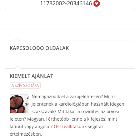
11732002-20346146
KAPCSOLÓDÓ OLDALAK
KIEMELT AJÁNLAT
A SZÍV SZÓTÁRA
Nem igazodik el a zárójelentésen? Mit is
jelentenek a kardiológiában használt idegen
szakszavak? Mit takar a rövidítés az orvosi
leleten? Magyarul érthetőbb lenne a kifejezés, mint
latinul vagy angolul?
Összeállításunk
segít az
értelmezésben.