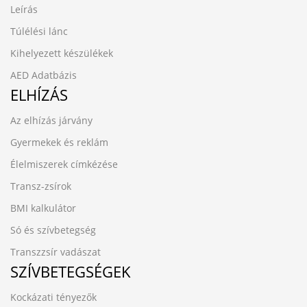
Leírás
Túlélési lánc
Kihelyezett készülékek
AED Adatbázis
ELHÍZÁS
Az elhízás járvány
Gyermekek és reklám
Élelmiszerek címkézése
Transz-zsírok
BMI kalkulátor
Só és szívbetegség
Transzzsír vadászat
SZÍVBETEGSÉGEK
Kockázati tényezők