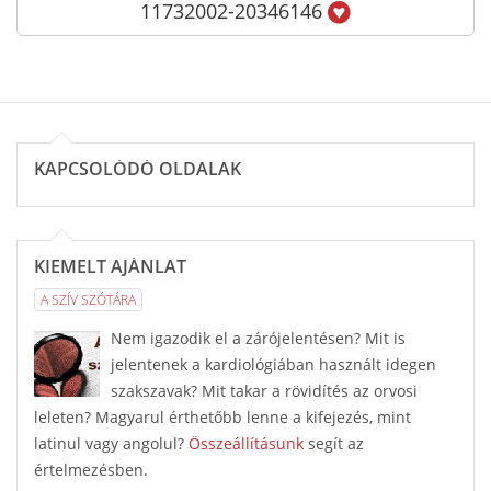
11732002-20346146
KAPCSOLÓDÓ OLDALAK
KIEMELT AJÁNLAT
A SZÍV SZÓTÁRA
Nem igazodik el a zárójelentésen? Mit is
jelentenek a kardiológiában használt idegen
szakszavak? Mit takar a rövidítés az orvosi
leleten? Magyarul érthetőbb lenne a kifejezés, mint
latinul vagy angolul?
Összeállításunk
segít az
értelmezésben.