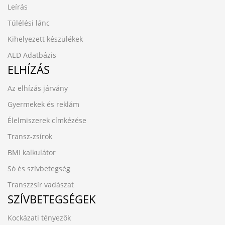
Leírás
Túlélési lánc
Kihelyezett készülékek
AED Adatbázis
ELHÍZÁS
Az elhízás járvány
Gyermekek és reklám
Élelmiszerek címkézése
Transz-zsírok
BMI kalkulátor
Só és szívbetegség
Transzzsír vadászat
SZÍVBETEGSÉGEK
Kockázati tényezők