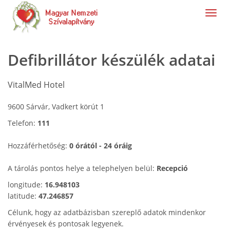
navig
Defibrillátor készülék adatai
VitalMed Hotel
9600 Sárvár, Vadkert körút 1
Telefon:
111
Hozzáférhetőség:
0 órától - 24 óráig
A tárolás pontos helye a telephelyen belül:
Recepció
longitude:
16.948103
latitude:
47.246857
Célunk, hogy az adatbázisban szereplő adatok mindenkor
érvényesek és pontosak legyenek.