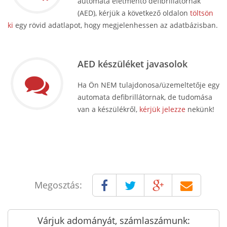
automata életmentő defibrillátornak
(AED), kérjük a következő oldalon
töltsön
ki
egy rövid adatlapot, hogy megjelenhessen az adatbázisban.
AED készüléket javasolok
Ha Ön NEM tulajdonosa/üzemeltetője egy
automata defibrillátornak, de tudomása
van a készülékről,
kérjük jelezze
nekünk!
Megosztás:
Várjuk adományát, számlaszámunk: