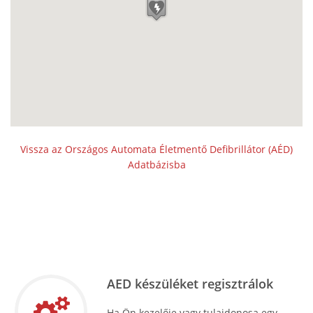
Vissza az Országos Automata Életmentő Defibrillátor (AÉD)
Adatbázisba
AED készüléket regisztrálok
Ha Ön kezelője vagy tulajdonosa egy