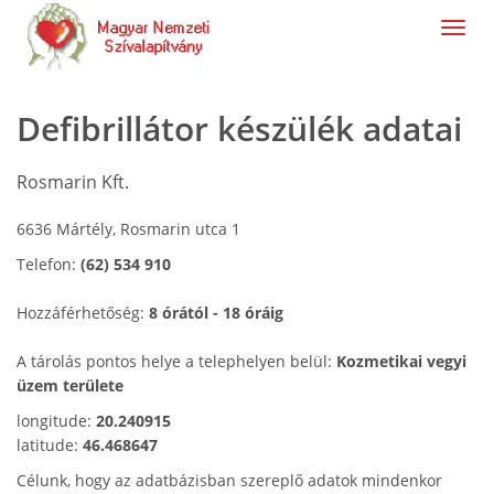
navig
Defibrillátor készülék adatai
Rosmarin Kft.
6636 Mártély, Rosmarin utca 1
Telefon:
(62) 534 910
Hozzáférhetőség:
8 órától - 18 óráig
A tárolás pontos helye a telephelyen belül:
Kozmetikai vegyi
üzem területe
longitude:
20.240915
latitude:
46.468647
Célunk, hogy az adatbázisban szereplő adatok mindenkor