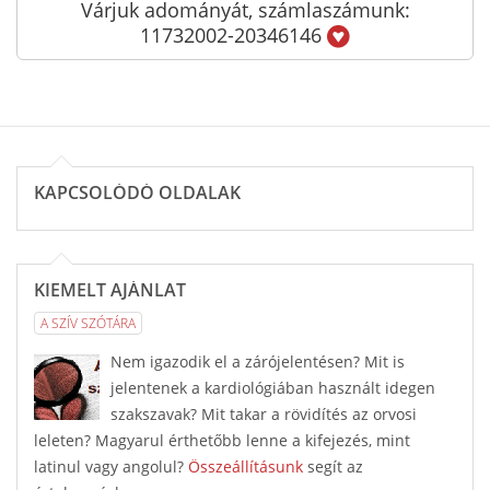
Várjuk adományát, számlaszámunk:
11732002-20346146
KAPCSOLÓDÓ OLDALAK
KIEMELT AJÁNLAT
A SZÍV SZÓTÁRA
Nem igazodik el a zárójelentésen? Mit is
jelentenek a kardiológiában használt idegen
szakszavak? Mit takar a rövidítés az orvosi
leleten? Magyarul érthetőbb lenne a kifejezés, mint
latinul vagy angolul?
Összeállításunk
segít az