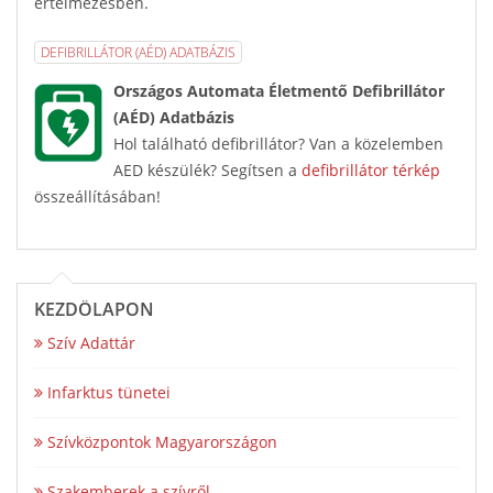
értelmezésben.
DEFIBRILLÁTOR (AÉD) ADATBÁZIS
Országos Automata Életmentő Defibrillátor
(AÉD) Adatbázis
Hol található defibrillátor? Van a közelemben
AED készülék? Segítsen a
defibrillátor térkép
összeállításában!
KEZDŐLAPON
Szív Adattár
Infarktus tünetei
Szívközpontok Magyarországon
Szakemberek a szívről