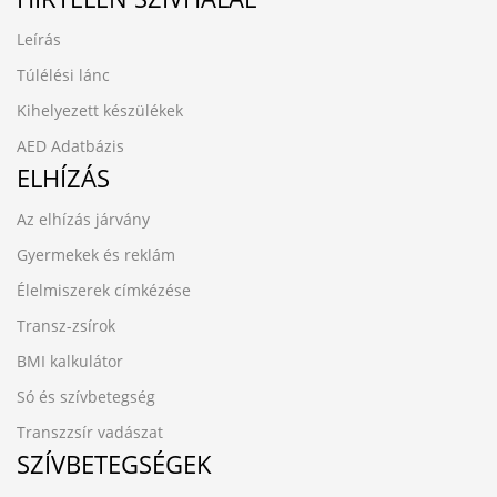
Leírás
Túlélési lánc
Kihelyezett készülékek
AED Adatbázis
ELHÍZÁS
Az elhízás járvány
Gyermekek és reklám
Élelmiszerek címkézése
Transz-zsírok
BMI kalkulátor
Só és szívbetegség
Transzzsír vadászat
SZÍVBETEGSÉGEK