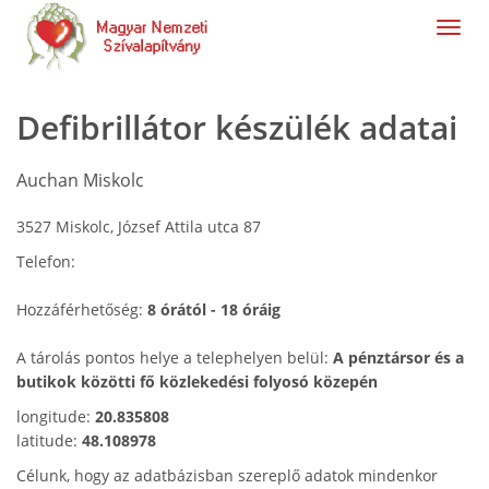
navig
Defibrillátor készülék adatai
Auchan Miskolc
3527 Miskolc, József Attila utca 87
Telefon:
Hozzáférhetőség:
8 órától - 18 óráig
A tárolás pontos helye a telephelyen belül:
A pénztársor és a
butikok közötti fő közlekedési folyosó közepén
longitude:
20.835808
latitude:
48.108978
Célunk, hogy az adatbázisban szereplő adatok mindenkor