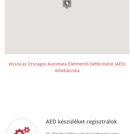
Vissza az Országos Automata Életmentő Defibrillátor (AÉD)
Adatbázisba
AED készüléket regisztrálok
Ha Ön kezelője vagy tulajdonosa egy