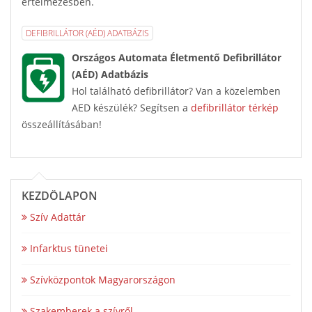
értelmezésben.
DEFIBRILLÁTOR (AÉD) ADATBÁZIS
Országos Automata Életmentő Defibrillátor
(AÉD) Adatbázis
Hol található defibrillátor? Van a közelemben
AED készülék? Segítsen a
defibrillátor térkép
összeállításában!
KEZDŐLAPON
Szív Adattár
Infarktus tünetei
Szívközpontok Magyarországon
Szakemberek a szívről