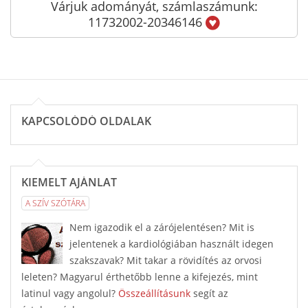
Várjuk adományát, számlaszámunk:
11732002-20346146
KAPCSOLÓDÓ OLDALAK
KIEMELT AJÁNLAT
A SZÍV SZÓTÁRA
Nem igazodik el a zárójelentésen? Mit is
jelentenek a kardiológiában használt idegen
szakszavak? Mit takar a rövidítés az orvosi
leleten? Magyarul érthetőbb lenne a kifejezés, mint
latinul vagy angolul?
Összeállításunk
segít az