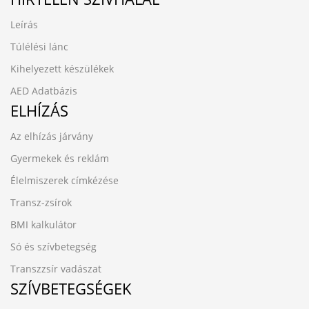
Leírás
Túlélési lánc
Kihelyezett készülékek
AED Adatbázis
ELHÍZÁS
Az elhízás járvány
Gyermekek és reklám
Élelmiszerek címkézése
Transz-zsírok
BMI kalkulátor
Só és szívbetegség
Transzzsír vadászat
SZÍVBETEGSÉGEK