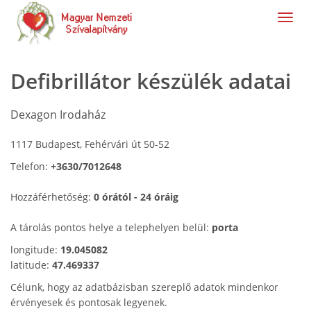
navig
Defibrillátor készülék adatai
Dexagon Irodaház
1117 Budapest, Fehérvári út 50-52
Telefon:
+3630/7012648
Hozzáférhetőség:
0 órától - 24 óráig
A tárolás pontos helye a telephelyen belül:
porta
longitude:
19.045082
latitude:
47.469337
Célunk, hogy az adatbázisban szereplő adatok mindenkor
érvényesek és pontosak legyenek.