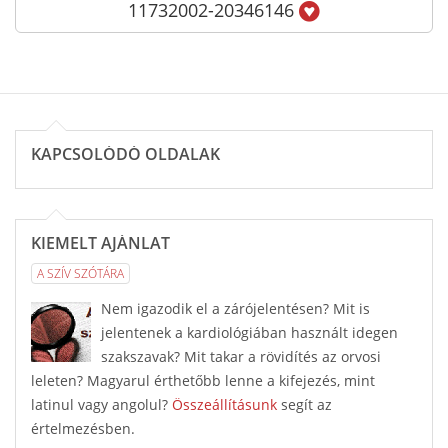
11732002-20346146
KAPCSOLÓDÓ OLDALAK
KIEMELT AJÁNLAT
A SZÍV SZÓTÁRA
Nem igazodik el a zárójelentésen? Mit is
jelentenek a kardiológiában használt idegen
szakszavak? Mit takar a rövidítés az orvosi
leleten? Magyarul érthetőbb lenne a kifejezés, mint
latinul vagy angolul?
Összeállításunk
segít az
értelmezésben.