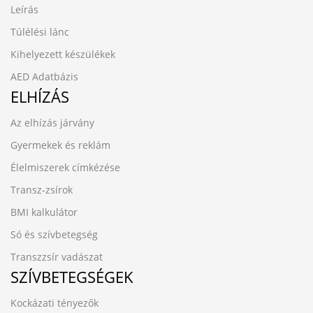
Leírás
Túlélési lánc
Kihelyezett készülékek
AED Adatbázis
ELHÍZÁS
Az elhízás járvány
Gyermekek és reklám
Élelmiszerek címkézése
Transz-zsírok
BMI kalkulátor
Só és szívbetegség
Transzzsír vadászat
SZÍVBETEGSÉGEK
Kockázati tényezők