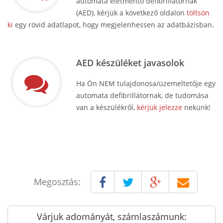
automata életmentő defibrillátornak
(AED), kérjük a következő oldalon
töltsön
ki
egy rövid adatlapot, hogy megjelenhessen az adatbázisban.
AED készüléket javasolok
Ha Ön NEM tulajdonosa/üzemeltetője egy
automata defibrillátornak, de tudomása
van a készülékről,
kérjük jelezze
nekünk!
Megosztás:
Várjuk adományát, számlaszámunk: