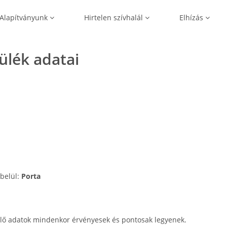
Alapítványunk
Hirtelen szívhalál
Elhízás
zülék adatai
 belül:
Porta
lő adatok mindenkor érvényesek és pontosak legyenek.