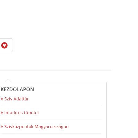
6
KEZDŐLAPON
Szív Adattár
Infarktus tünetei
Szívközpontok Magyarországon