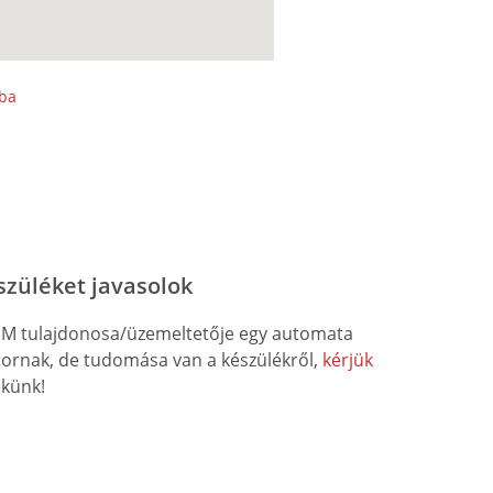
sba
szüléket javasolok
M tulajdonosa/üzemeltetője egy automata
átornak, de tudomása van a készülékről,
kérjük
künk!