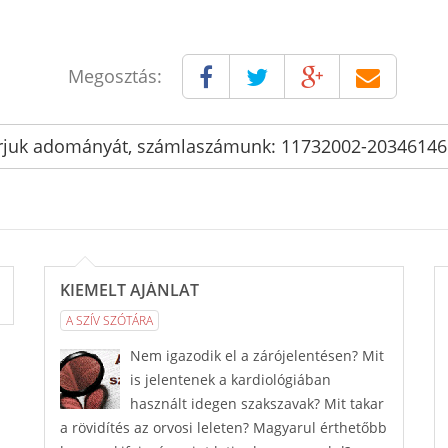
Megosztás:
rjuk adományát, számlaszámunk: 11732002-2034614
KIEMELT AJÁNLAT
A SZÍV SZÓTÁRA
Nem igazodik el a zárójelentésen? Mit
is jelentenek a kardiológiában
használt idegen szakszavak? Mit takar
a rövidítés az orvosi leleten? Magyarul érthetőbb