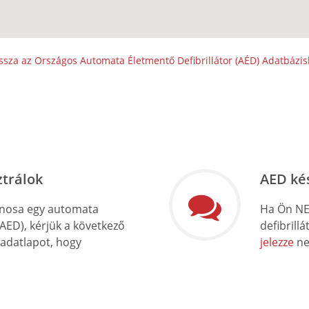
ssza az Országos Automata Életmentő Defibrillátor (AÉD) Adatbázi
ztrálok
AED ké
onosa egy automata
Ha Ön NE
(AED), kérjük a következő
defibrill
 adatlapot, hogy
jelezze
ne