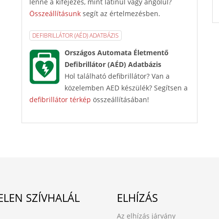
lenne a kifejezés, mint latinul vagy angolul?
Összeállításunk
segít az értelmezésben.
DEFIBRILLÁTOR (AÉD) ADATBÁZIS
Országos Automata Életmentő
Defibrillátor (AÉD) Adatbázis
Hol található defibrillátor? Van a
közelemben AED készülék? Segítsen a
defibrillátor térkép
összeállításában!
ELEN SZÍVHALÁL
ELHÍZÁS
Az elhízás járvány