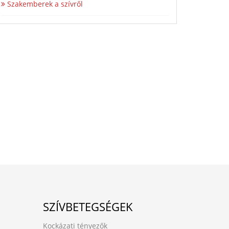
Szakemberek a szívről
SZÍVBETEGSÉGEK
Kockázati tényezők