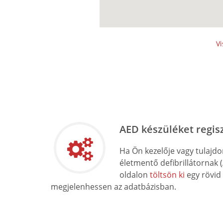
Vi
AED készüléket regis
Ha Ön kezelője vagy tulajd
életmentő defibrillátornak 
oldalon
töltsön ki
egy rövid
megjelenhessen az adatbázisban.