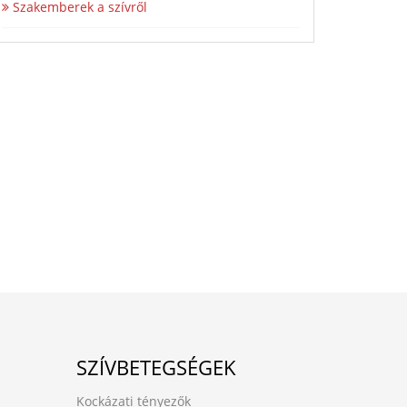
Szakemberek a szívről
SZÍVBETEGSÉGEK
Kockázati tényezők