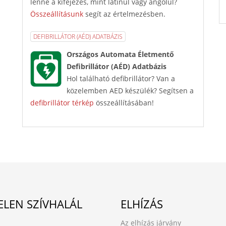
lenne a kifejezés, mint latinul vagy angolul?
Összeállításunk
segít az értelmezésben.
DEFIBRILLÁTOR (AÉD) ADATBÁZIS
Országos Automata Életmentő
Defibrillátor (AÉD) Adatbázis
Hol található defibrillátor? Van a
közelemben AED készülék? Segítsen a
defibrillátor térkép
összeállításában!
ELEN SZÍVHALÁL
ELHÍZÁS
Az elhízás járvány