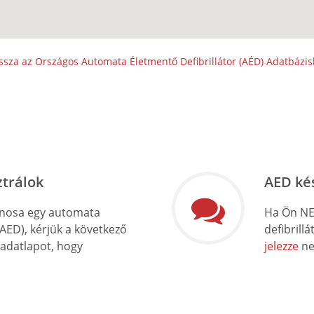
ssza az Országos Automata Életmentő Defibrillátor (AÉD) Adatbázi
ztrálok
AED ké
onosa egy automata
Ha Ön NE
(AED), kérjük a következő
defibrill
 adatlapot, hogy
jelezze
ne