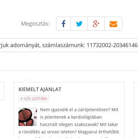
Megosztás:
rjuk adományát, számlaszámunk: 11732002-2034614
KIEMELT AJÁNLAT
A SZÍV SZÓTÁRA
Nem igazodik el a zárójelentésen? Mit
is jelentenek a kardiológiában
használt idegen szakszavak? Mit takar
a rövidítés az orvosi leleten? Magyarul érthetőbb