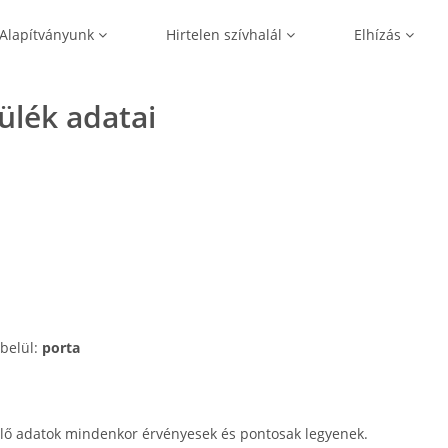
Alapítványunk
Hirtelen szívhalál
Elhízás
zülék adatai
 belül:
porta
lő adatok mindenkor érvényesek és pontosak legyenek.