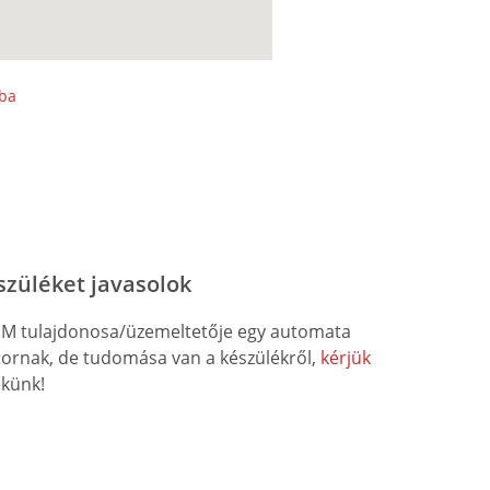
sba
szüléket javasolok
M tulajdonosa/üzemeltetője egy automata
átornak, de tudomása van a készülékről,
kérjük
künk!