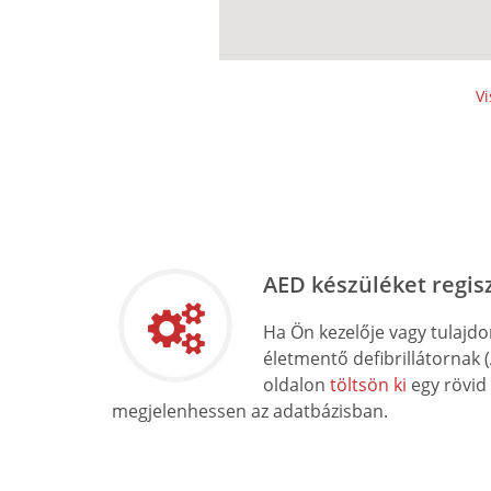
Vi
AED készüléket regis
Ha Ön kezelője vagy tulajd
életmentő defibrillátornak 
oldalon
töltsön ki
egy rövid
megjelenhessen az adatbázisban.