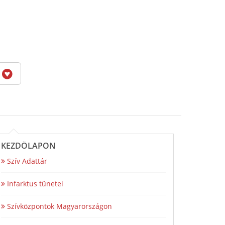
6
KEZDŐLAPON
Szív Adattár
Infarktus tünetei
Szívközpontok Magyarországon