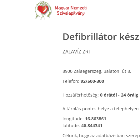
Defibrillátor kés
ZALAVÍZ ZRT
8900 Zalaegerszeg, Balatoni út 8.
Telefon:
92/500-300
Hozzáférhetőség:
0 órától - 24 óráig
A tárolás pontos helye a telephelyen
longitude:
16.863861
latitude:
46.844341
Célunk, hogy az adatbázisban szerep