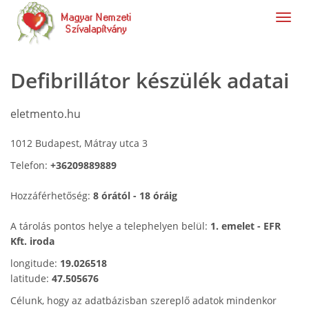
navig
Defibrillátor készülék adatai
eletmento.hu
1012 Budapest, Mátray utca 3
Telefon:
+36209889889
Hozzáférhetőség:
8 órától - 18 óráig
A tárolás pontos helye a telephelyen belül:
1. emelet - EFR
Kft. iroda
longitude:
19.026518
latitude:
47.505676
Célunk, hogy az adatbázisban szereplő adatok mindenkor