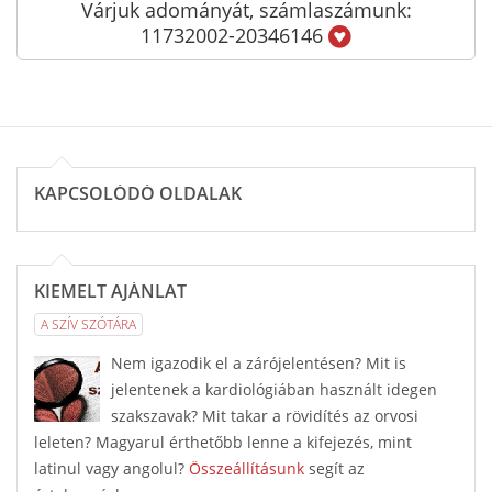
Várjuk adományát, számlaszámunk:
11732002-20346146
KAPCSOLÓDÓ OLDALAK
KIEMELT AJÁNLAT
A SZÍV SZÓTÁRA
Nem igazodik el a zárójelentésen? Mit is
jelentenek a kardiológiában használt idegen
szakszavak? Mit takar a rövidítés az orvosi
leleten? Magyarul érthetőbb lenne a kifejezés, mint
latinul vagy angolul?
Összeállításunk
segít az