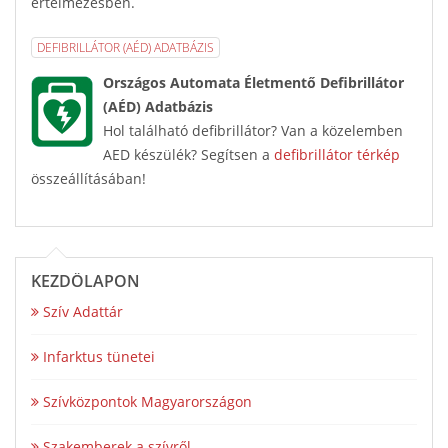
értelmezésben.
DEFIBRILLÁTOR (AÉD) ADATBÁZIS
Országos Automata Életmentő Defibrillátor
(AÉD) Adatbázis
Hol található defibrillátor? Van a közelemben
AED készülék? Segítsen a
defibrillátor térkép
összeállításában!
KEZDŐLAPON
Szív Adattár
Infarktus tünetei
Szívközpontok Magyarországon
Szakemberek a szívről