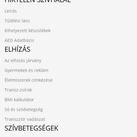
Leírás
Túlélési lánc
Kihelyezett készülékek
AED Adatbázis
ELHÍZÁS
Az elhízás járvány
Gyermekek és reklám
Élelmiszerek címkézése
Transz-zsírok
BMI kalkulátor
Só és szívbetegség
Transzzsír vadászat
SZÍVBETEGSÉGEK