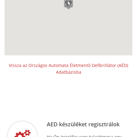
Vissza az Országos Automata Életmentő Defibrillátor (AÉD)
Adatbázisba
AED készüléket regisztrálok
Ha Ön kezelője vagy tulajdonosa egy