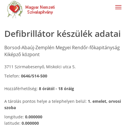
navig
Defibrillátor készülék adatai
Borsod-Abaúj-Zemplén Megyei Rendőr-főkapitányság
Kiképző központ
3711 Szirmabesenyő, Miskolci utca 5.
Telefon:
0646/514-500
Hozzáférhetőség:
8 órától - 18 óráig
A tárolás pontos helye a telephelyen belül:
1. emelet, orvosi
szoba
longitude:
0.000000
latitude:
0.000000