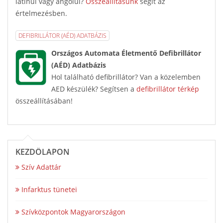
latinul vagy angolul?
Összeállításunk
segít az
értelmezésben.
DEFIBRILLÁTOR (AÉD) ADATBÁZIS
Országos Automata Életmentő Defibrillátor
(AÉD) Adatbázis
Hol található defibrillátor? Van a közelemben
AED készülék? Segítsen a
defibrillátor térkép
összeállításában!
KEZDŐLAPON
Szív Adattár
Infarktus tünetei
Szívközpontok Magyarországon