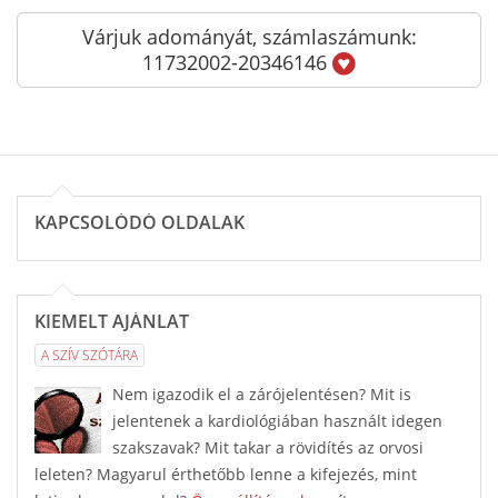
Várjuk adományát, számlaszámunk:
11732002-20346146
KAPCSOLÓDÓ OLDALAK
KIEMELT AJÁNLAT
A SZÍV SZÓTÁRA
Nem igazodik el a zárójelentésen? Mit is
jelentenek a kardiológiában használt idegen
szakszavak? Mit takar a rövidítés az orvosi
leleten? Magyarul érthetőbb lenne a kifejezés, mint