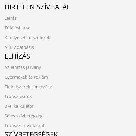
HIRTELEN SZÍVHALÁL
Leírás
Túlélési lánc
Kihelyezett készülékek
AED Adatbázis
ELHÍZÁS
Az elhízás járvány
Gyermekek és reklám
Élelmiszerek címkézése
Transz-zsírok
BMI kalkulátor
Só és szívbetegség
Transzzsír vadászat
SZÍVBETEGSÉGEK