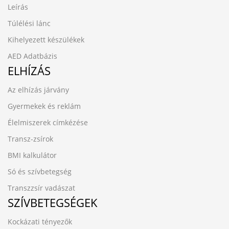
Leírás
Túlélési lánc
Kihelyezett készülékek
AED Adatbázis
ELHÍZÁS
Az elhízás járvány
Gyermekek és reklám
Élelmiszerek címkézése
Transz-zsírok
BMI kalkulátor
Só és szívbetegség
Transzzsír vadászat
SZÍVBETEGSÉGEK
Kockázati tényezők