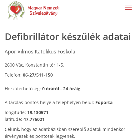
navig
Defibrillátor készülék adatai
Apor Vilmos Katolikus Fõskola
2600 Vác, Konstantin tér 1-5.
Telefon:
06-27/511-150
Hozzáférhetőség:
0 órától - 24 óráig
A tárolás pontos helye a telephelyen belül:
Fõporta
longitude:
19.130571
latitude:
47.775021
Célunk, hogy az adatbázisban szereplő adatok mindenkor
érvényesek és pontosak legyenek.