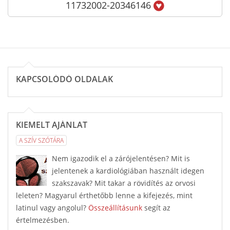
11732002-20346146
KAPCSOLÓDÓ OLDALAK
KIEMELT AJÁNLAT
A SZÍV SZÓTÁRA
Nem igazodik el a zárójelentésen? Mit is
jelentenek a kardiológiában használt idegen
szakszavak? Mit takar a rövidítés az orvosi
leleten? Magyarul érthetőbb lenne a kifejezés, mint
latinul vagy angolul?
Összeállításunk
segít az
értelmezésben.