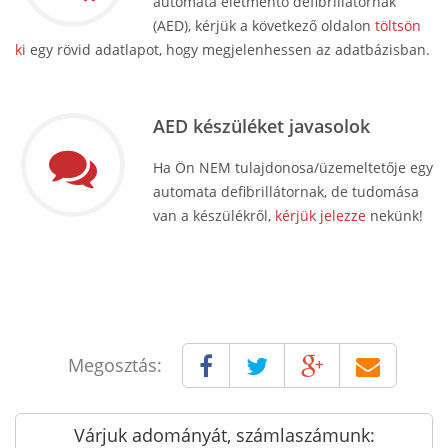
automata életmentő defibrillátornak
(AED), kérjük a következő oldalon
töltsön
ki
egy rövid adatlapot, hogy megjelenhessen az adatbázisban.
AED készüléket javasolok
Ha Ön NEM tulajdonosa/üzemeltetője egy
automata defibrillátornak, de tudomása
van a készülékről,
kérjük jelezze
nekünk!
Megosztás:
Várjuk adományát, számlaszámunk: