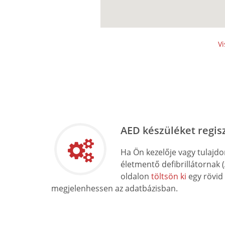
Vi
AED készüléket regis
Ha Ön kezelője vagy tulajd
életmentő defibrillátornak 
oldalon
töltsön ki
egy rövid
megjelenhessen az adatbázisban.