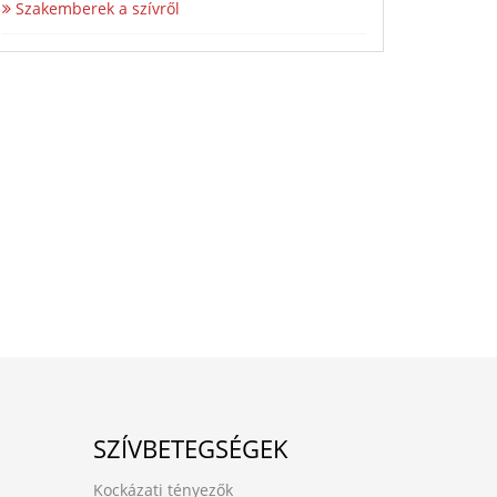
Szakemberek a szívről
SZÍVBETEGSÉGEK
Kockázati tényezők