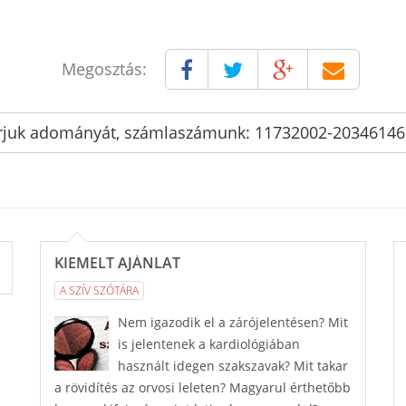
Megosztás:
rjuk adományát, számlaszámunk: 11732002-2034614
KIEMELT AJÁNLAT
A SZÍV SZÓTÁRA
Nem igazodik el a zárójelentésen? Mit
is jelentenek a kardiológiában
használt idegen szakszavak? Mit takar
a rövidítés az orvosi leleten? Magyarul érthetőbb