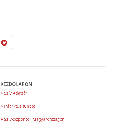
6
KEZDŐLAPON
Szív Adattár
Infarktus tünetei
Szívközpontok Magyarországon