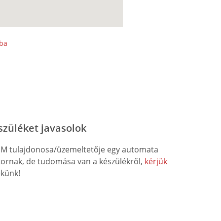
sba
szüléket javasolok
M tulajdonosa/üzemeltetője egy automata
átornak, de tudomása van a készülékről,
kérjük
künk!