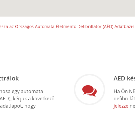
ssza az Országos Automata Életmentő Defibrillátor (AÉD) Adatbázi
ztrálok
AED ké
onosa egy automata
Ha Ön NE
(AED), kérjük a következő
defibrill
 adatlapot, hogy
jelezze
ne