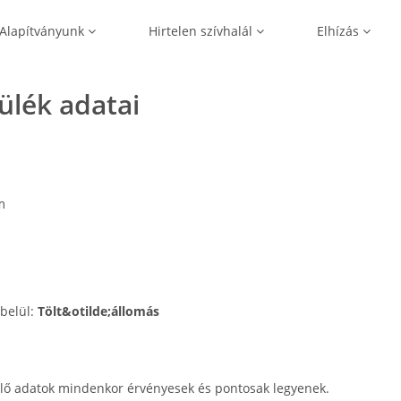
Alapítványunk
Hirtelen szívhalál
Elhízás
zülék adatai
m
 belül:
Tölt&otilde;állomás
lő adatok mindenkor érvényesek és pontosak legyenek.