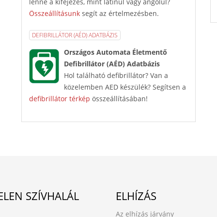
lenne a kifejezés, mint latinul vagy angolul?
Összeállításunk
segít az értelmezésben.
DEFIBRILLÁTOR (AÉD) ADATBÁZIS
Országos Automata Életmentő
Defibrillátor (AÉD) Adatbázis
Hol található defibrillátor? Van a
közelemben AED készülék? Segítsen a
defibrillátor térkép
összeállításában!
ELEN SZÍVHALÁL
ELHÍZÁS
Az elhízás járvány