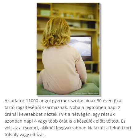
Az adatok 11000 angol gyermek szokásainak 30 éven (!) át
tartó rögzítéséből származnak. Noha a legtöbben napi 2
óránál kevesebbet néztek TV-t a hétvégén, egy részük
azonban napi 4 vagy több órát is a készülék előtt töltött. Ez
volt az a csoport, akiknél leggyakrabban kialakult a felnőttkori
túlsúly vagy elhízás.