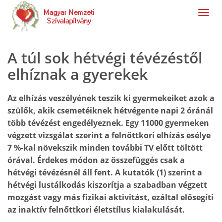
navig
A túl sok hétvégi tévézéstől
elhíznak a gyerekek
Az elhízás veszélyének teszik ki gyermekeiket azok a
szülők, akik csemetéiknek hétvégente napi 2 óránál
több tévézést engedélyeznek. Egy 11000 gyermeken
végzett vizsgálat szerint a felnőttkori elhízás esélye
7 %-kal növekszik minden további TV előtt töltött
órával. Érdekes módon az összefüggés csak a
hétvégi tévézésnél áll fent. A kutatók (1) szerint a
hétvégi lustálkodás kiszorítja a szabadban végzett
mozgást vagy más fizikai aktivitást, ezáltal elősegíti
az inaktív felnőttkori életstílus kialakulását.