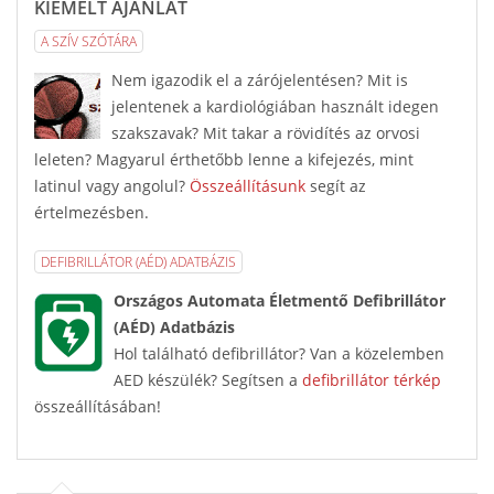
KIEMELT AJÁNLAT
A SZÍV SZÓTÁRA
Nem igazodik el a zárójelentésen? Mit is
jelentenek a kardiológiában használt idegen
szakszavak? Mit takar a rövidítés az orvosi
leleten? Magyarul érthetőbb lenne a kifejezés, mint
latinul vagy angolul?
Összeállításunk
segít az
értelmezésben.
DEFIBRILLÁTOR (AÉD) ADATBÁZIS
Országos Automata Életmentő Defibrillátor
(AÉD) Adatbázis
Hol található defibrillátor? Van a közelemben
AED készülék? Segítsen a
defibrillátor térkép
összeállításában!