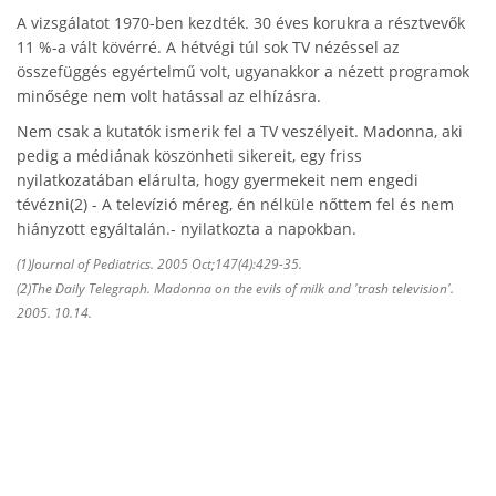
A vizsgálatot 1970-ben kezdték. 30 éves korukra a résztvevők
11 %-a vált kövérré. A hétvégi túl sok TV nézéssel az
összefüggés egyértelmű volt, ugyanakkor a nézett programok
minősége nem volt hatással az elhízásra.
Nem csak a kutatók ismerik fel a TV veszélyeit. Madonna, aki
pedig a médiának köszönheti sikereit, egy friss
nyilatkozatában elárulta, hogy gyermekeit nem engedi
tévézni(2) - A televízió méreg, én nélküle nőttem fel és nem
hiányzott egyáltalán.- nyilatkozta a napokban.
(1)Journal of Pediatrics. 2005 Oct;147(4):429-35.
(2)The Daily Telegraph. Madonna on the evils of milk and 'trash television'.
2005. 10.14.