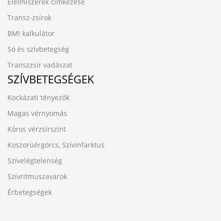
Élelmiszerek címkézése
Transz-zsírok
BMI kalkulátor
Só és szívbetegség
Transzzsír vadászat
SZÍVBETEGSÉGEK
Kockázati tényezők
Magas vérnyomás
Kóros vérzsírszint
Koszorúérgörcs, Szívinfarktus
Szívelégtelenség
Szívritmuszavarok
Érbetegségek