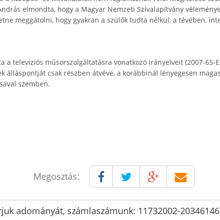
András elmondta, hogy a Magyar Nemzeti Szívalapítvány véleménye
hetne meggátolni, hogy gyakran a szülők tudta nélkül, a tévében, int
 a televíziós műsorszolgáltatásra vonatkozó irányelveit (2007-65-EK
tek álláspontját csak részben átvéve, a korábbinál lényegesen maga
ásával szemben.
Megosztás:
rjuk adományát, számlaszámunk: 11732002-2034614