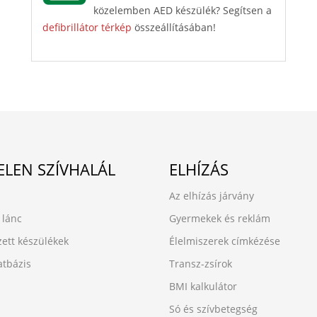
közelemben AED készülék? Segítsen a
defibrillátor térkép
összeállításában!
ELEN SZÍVHALÁL
ELHÍZÁS
Az elhízás járvány
 lánc
Gyermekek és reklám
zett készülékek
Élelmiszerek címkézése
tbázis
Transz-zsírok
BMI kalkulátor
Só és szívbetegség