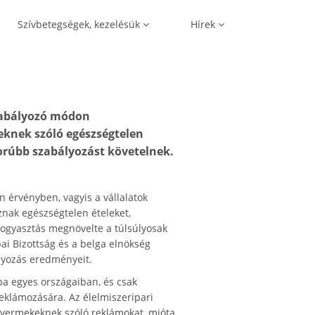
Szívbetegségek, kezelésük
Hírek
szabályozó módon
knek szóló egészségtelen
orúbb szabályozást követelnek.
 érvényben, vagyis a vállalatok
nak egészségtelen ételeket,
fogyasztás megnövelte a túlsúlyosak
ai Bizottság és a belga elnökség
lyozás eredményeit.
a egyes országaiban, és csak
eklámozására. Az élelmiszeripari
i gyermekeknek szóló reklámokat, mióta