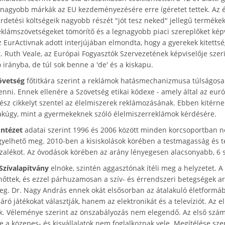
 nagyobb márkák az EU kezdeményezésére erre ígéretet tettek. Az éle
irdetési költségeik nagyobb részét "jót tesz neked" jellegű termékekr
eklámszövetségeket tömörítő és a legnagyobb piaci szereplőket képv
z EurActivnak adott interjújában elmondta, hogy a gyerekek kitett
. Ruth Veale, az Európai Fogyasztók Szervezetének képviselője szeri
irányba, de túl sok benne a 'de' és a kiskapu.
övetség
főtitkára szerint a reklámok hatásmechanizmusa túlságosan
enni. Ennek ellenére a Szövetség etikai kódexe - amely által az eur
z cikkelyt szentel az élelmiszerek reklámozásának. Ebben kitérnek
sakúgy, mint a gyermekeknek szóló élelmiszerreklámok kérdésére.
ntézet
adatai szerint 1996 és 2006 között minden korcsoportban nő
gyelhető meg. 2010-ben a kisiskolások körében a testmagasság és 
zalékot. Az óvodások körében az arány lényegesen alacsonyabb, 6 sz
zívalapítvány
elnöke, szintén aggasztónak ítéli meg a helyzetet. A
lnőttek, és ezzel párhuzamosan a szív- és érrendszeri betegségek
. Dr. Nagy András ennek okát elsősorban az átalakuló életformába
ó játékokat választják, hanem az elektronikát és a televíziót. Az el
ak. Véleménye szerint az önszabályozás nem elegendő. Az első szá
de a közepes- és kisvállalatok nem foglalkoznak vele. Megítélése sz