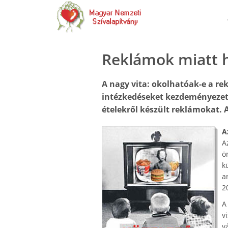
Reklámok miatt h
A nagy vita: okolhatóak-e a r
intézkedéseket kezdeményezet
ételekről készült reklámokat. 
A
A
ö
k
a
2
v
v