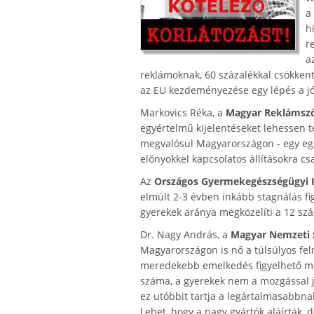
a
h
r
a
reklámoknak, 60 százalékkal csökkent
az EU kezdeményezése egy lépés a jó 
Markovics Réka, a
Magyar Reklámsz
egyértelmű kijelentéseket lehessen t
megvalósul Magyarországon - egy egés
előnyökkel kapcsolatos állításokra c
Az
Országos Gyermekegészségügyi I
elmúlt 2-3 évben inkább stagnálás fi
gyerekek aránya megközelíti a 12 szá
Dr. Nagy András, a
Magyar Nemzeti S
Magyarországon is nő a túlsúlyos fe
meredekebb emelkedés figyelhető meg
száma, a gyerekek nem a mozgással jár
ez utóbbit tartja a legártalmasabbn
Lehet, hogy a nagy gyártók aláírták, 