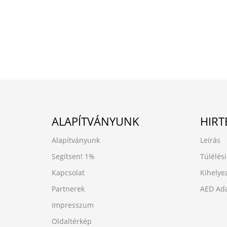
ALAPÍTVÁNYUNK
HIRT
Alapítványunk
Leírás
Segítsen!
1%
Túlélési
Kapcsolat
Kihelye
Partnerek
AED Ada
Impresszum
Oldaltérkép