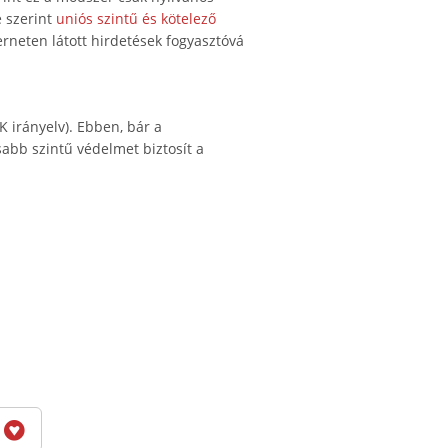
 szerint
uniós szintű és kötelező
erneten látott hirdetések fogyasztóvá
 irányelv). Ebben, bár a
sabb szintű védelmet biztosít a
6