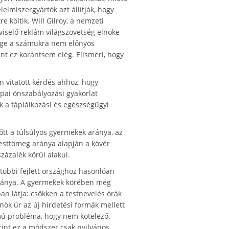
lmiszergyártók azt állítják, hogy
e költik. Will Gilroy, a nemzeti
iselő reklám világszövetség elnöke
sége a számukra nem előnyös
nt ez korántsem elég. Elismeri, hogy
 vitatott kérdés ahhoz, hogy
ópai önszabályozási gyakorlat
 a táplálkozási és egészségügyi
tt a túlsúlyos gyermekek aránya, az
testtömeg aránya alapján a kövér
ázalék körül alakul.
 többi fejlett országhoz hasonlóan
 aránya. A gyermekek körében még
n látja: csökken a testnevelés órák
nök úr az új hirdetési formák mellett
mú probléma, hogy nem kötelező.
erint ez a módszer csak nyilvános