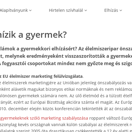
Alapítványunk
Hirtelen szívhalál
Elhízás
ízik a gyermek?
eklámok a gyermekkori elhízásért? Az élelmiszeripar ön
t, melynek eredményeként visszaszorították a gyermeke
A fogyasztói csoportokat mindez nem győzte meg és szig
z EU élelmiszer marketing felülvizsgálata
.
z élelmiszerek marketingjére az Unióban jelenleg önszabályozás van
nként alávetik magukat bizonyos etikai normáknak és nem reklámoz
ülönösen gyermekek számára nem. Az ülő életmód és a túlzott étel
rányát, ezért az Európai Bizottság akcióra szánta el magát. Az Európ
010. december elején közös konferencián tekintették át az önszabá
A
gyermekeknek szóló marketing szabályozása
roppant változó Európ
iszonylag kevés országnak vannak külön szabályai az élelmiszerek r
állalatok szerint 2005 óta drasztikusan csökkentették a 12 év alatt