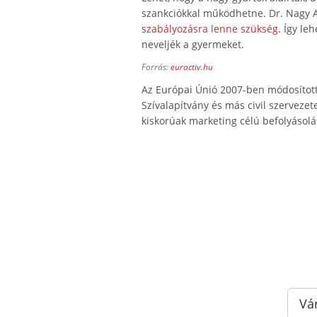
szankciókkal működhetne. Dr. Nagy 
szabályozásra lenne szükség
. Így le
neveljék a gyermeket.
Forrás:
euractiv.hu
Az Európai Únió 2007-ben módosította
Szívalapítvány és más civil szerveze
kiskorúak marketing célú befolyásol
Vá