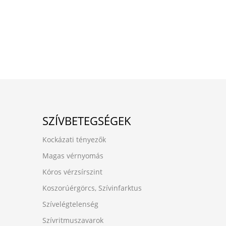
SZÍVBETEGSÉGEK
Kockázati tényezők
Magas vérnyomás
Kóros vérzsírszint
Koszorúérgörcs, Szívinfarktus
Szívelégtelenség
Szívritmuszavarok