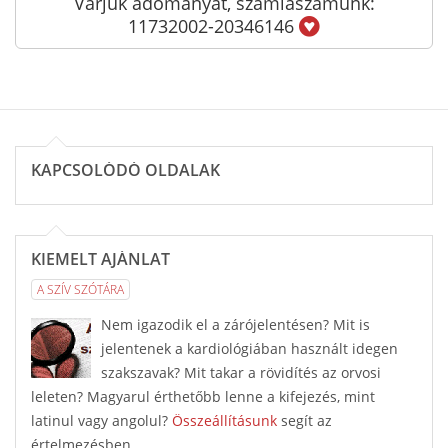
Várjuk adományát, számlaszámunk:
11732002-20346146
KAPCSOLÓDÓ OLDALAK
KIEMELT AJÁNLAT
A SZÍV SZÓTÁRA
Nem igazodik el a zárójelentésen? Mit is
jelentenek a kardiológiában használt idegen
szakszavak? Mit takar a rövidítés az orvosi
leleten? Magyarul érthetőbb lenne a kifejezés, mint
latinul vagy angolul?
Összeállításunk
segít az
értelmezésben.