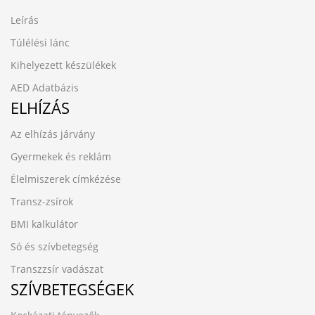
Leírás
Túlélési lánc
Kihelyezett készülékek
AED Adatbázis
ELHÍZÁS
Az elhízás járvány
Gyermekek és reklám
Élelmiszerek címkézése
Transz-zsírok
BMI kalkulátor
Só és szívbetegség
Transzzsír vadászat
SZÍVBETEGSÉGEK