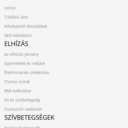
Leírás
Túlélési lánc
Kihelyezett készülékek
AED Adatbázis
ELHÍZÁS
Az elhízás járvány
Gyermekek és reklám
Élelmiszerek címkézése
Transz-zsírok
BMI kalkulátor
Só és szívbetegség
Transzzsír vadászat
SZÍVBETEGSÉGEK
Kockázati tényezők