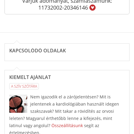
Várjuk adományát, számlaszámunk:
11732002-20346146
KAPCSOLÓDÓ OLDALAK
KIEMELT AJÁNLAT
A SZÍV SZÓTÁRA
Nem igazodik el a zárójelentésen? Mit is
jelentenek a kardiológiában használt idegen
szakszavak? Mit takar a rövidítés az orvosi
leleten? Magyarul érthetőbb lenne a kifejezés, mint
latinul vagy angolul?
Összeállításunk
segít az
értelmezésben.