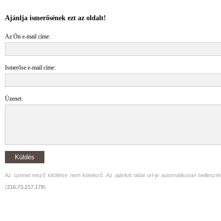
Ajánlja ismerősének ezt az oldalt!
Az Ön e-mail címe:
Ismerőse e-mail címe:
Üzenet:
Küldés
Az üzenet mező kitöltése nem kötelező. Az ajánlott oldal url-je automatikusan beillesz
(
216.73.217.178
).