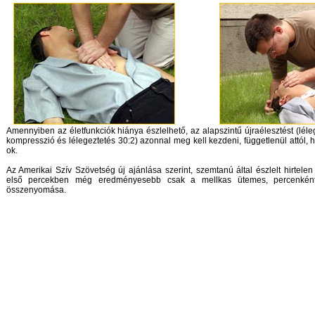
Amennyiben az életfunkciók hiánya észlelhető, az alapszintű újraélesztést (léle
kompresszió és lélegeztetés 30:2) azonnal meg kell kezdeni, függetlenül attól, h
ok.
Az Amerikai Szív Szövetség új ajánlása szerint, szemtanú által észlelt hirtelen
első percekben még eredményesebb csak a mellkas ütemes, percenkénti
összenyomása.